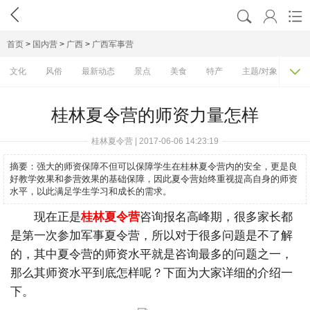




首页
>
国内营
>
广西
>
广西军事营

文化
风俗
最新动态
景点
美食
特产
主题/对象
费
桂林夏令营的师资力量怎样
桂林夏令营 | 2017-06-06 14:23:19
摘要：
强大的师资保障不但可以保障学生在桂林夏令营内的安全，更是良
好教学效果和参营效果的基础保障，因此夏令营始终重视提高自身的师资
水平，以此满足学生学习和成长的需求。
现在正是
桂林夏令营
咨询报名高峰期，很多家长都
是第一次参加军事夏令营，所以对于很多问题是不了解
的，其中夏令营的师资水平就是咨询最多的问题之一，
那么其师资水平到底怎样呢？下面为大家详细的介绍一
下。