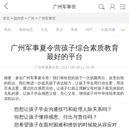




广州军事营
首页
>
国内营
>
广州
>
广州军事营

风俗
最新动态
文化
景点
美食
特产
主题/对象
费
广州军事夏令营孩子综合素质教育
最好的平台
广州军事夏令营 | 2017-06-08 11:25:50
摘要：
参加广州军事夏令营！我们将给您的孩子一次脱颖而出，改变自我
的机会。我们将进一步提高孩子表达能力，让孩子学会用行动去爱，用语
言表达爱，通过此次感恩活动，让孩子们真正理解父母对孩子毫无保留的
无私的爱，让孩子学会感恩父母，关心父母。增强孩子对中华传统孝道的
深刻认识。
您想让孩子学会沟通技巧和处理人际关系吗？
你想让孩子懂得感恩、付出与责任吗？
您希望孩子在面对困难和挫折的时候能从容应对