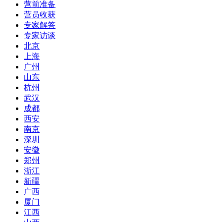
营前准备
营员收获
专家解答
专家访谈
北京
上海
广州
山东
杭州
武汉
成都
西安
南京
深圳
安徽
郑州
浙江
新疆
广西
厦门
江西