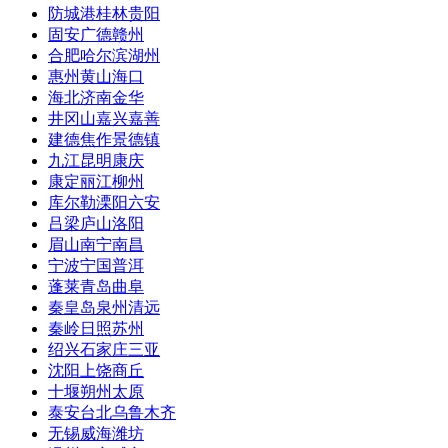
防城港
桂林
贵阳
固安
广德
赣州
合肥
哈尔滨
湖州
惠州
黄山
海口
海北
济南
金华
井冈山
嘉兴
嘉善
建德
焦作
景德镇
九江
昆明
康庆
康定
丽江
柳州
库尔勒
溧阳
六安
吕梁
庐山
洛阳
眉山
南宁
南昌
宁波
宁国
普洱
蓬莱
青岛
曲阜
秦皇岛
泉州
清远
秦岭
日照
苏州
绍兴
石家庄
三亚
沈阳
上饶
商丘
十堰
朔州
太原
泰安
台北
乌鲁木齐
无锡
威海
潍坊