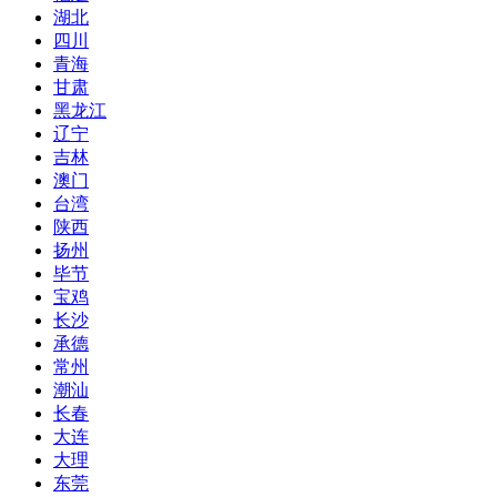
湖北
四川
青海
甘肃
黑龙江
辽宁
吉林
澳门
台湾
陕西
扬州
毕节
宝鸡
长沙
承德
常州
潮汕
长春
大连
大理
东莞