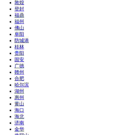
敦煌
登封
福鼎
福州
佛山
阜阳
防城港
桂林
贵阳
固安
广德
赣州
合肥
哈尔滨
湖州
惠州
黄山
海口
海北
济南
金华