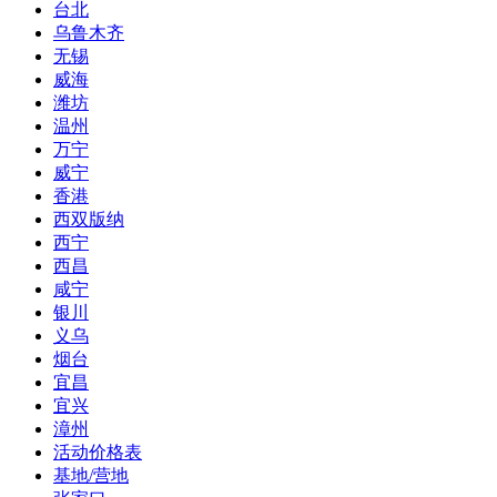
台北
乌鲁木齐
无锡
威海
潍坊
温州
万宁
威宁
香港
西双版纳
西宁
西昌
咸宁
银川
义乌
烟台
宜昌
宜兴
漳州
活动价格表
基地/营地