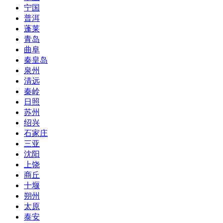
宁国
普洱
蓬莱
青岛
曲阜
秦皇岛
泉州
清远
秦岭
日照
苏州
绍兴
石家庄
三亚
沈阳
上饶
商丘
十堰
朔州
太原
泰安