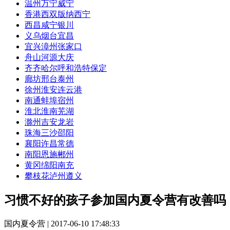
温州
万宁
威宁
香港
西双版纳
西宁
西昌
咸宁
银川
义乌
烟台
宜昌
宜兴
漳州
张家口
舟山
河源
大庆
齐齐哈尔
呼和浩特
保定
廊坊
邢台
泰州
徐州
淮安
连云港
南通
蚌埠
宿州
淮北
淮南
芜湖
滁州
吉安
龙岩
珠海
三沙
邵阳
襄阳
许昌
常德
南阳
恩施
郴州
黄冈
绵阳
南充
攀枝花
泸州
遵义
习惯不好的孩子参加国内夏令营有改善吗
国内夏令营 | 2017-06-10 17:48:33