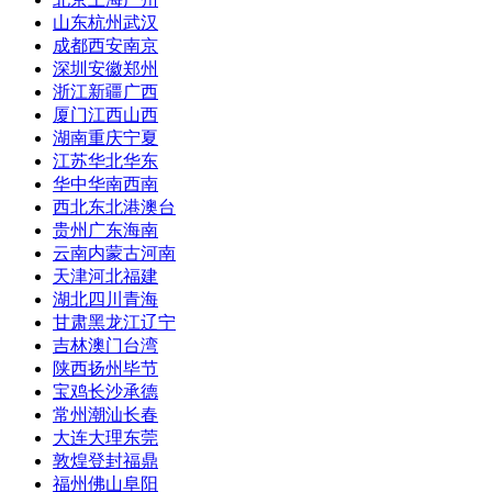
山东
杭州
武汉
成都
西安
南京
深圳
安徽
郑州
浙江
新疆
广西
厦门
江西
山西
湖南
重庆
宁夏
江苏
华北
华东
华中
华南
西南
西北
东北
港澳台
贵州
广东
海南
云南
内蒙古
河南
天津
河北
福建
湖北
四川
青海
甘肃
黑龙江
辽宁
吉林
澳门
台湾
陕西
扬州
毕节
宝鸡
长沙
承德
常州
潮汕
长春
大连
大理
东莞
敦煌
登封
福鼎
福州
佛山
阜阳