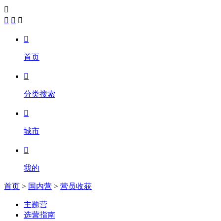





首页

分类搜索

城市

我的
首页
>
国内营
>
营员收获
主题营
选营指南