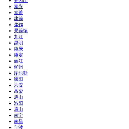
井冈山
嘉兴
嘉善
建德
焦作
景德镇
九江
昆明
康庆
康定
丽江
柳州
库尔勒
溧阳
六安
吕梁
庐山
洛阳
眉山
南宁
南昌
宁波