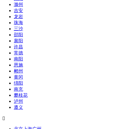
滁州
吉安
龙岩
珠海
三沙
邵阳
襄阳
许昌
常德
南阳
恩施
郴州
黄冈
绵阳
南充
攀枝花
泸州
遵义

北京
上海
广州