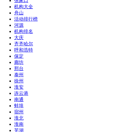
张家口
机构大全
舟山
活动排行榜
河源
机构排名
大庆
齐齐哈尔
呼和浩特
保定
廊坊
邢台
泰州
徐州
淮安
连云港
南通
蚌埠
宿州
淮北
淮南
芜湖