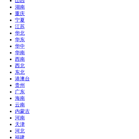
山西
湖南
重庆
宁夏
江苏
华北
华东
华中
华南
西南
西北
东北
港澳台
贵州
广东
海南
云南
内蒙古
河南
天津
河北
福建