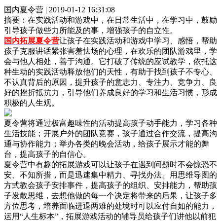
国内夏令营 | 2019-01-12 16:31:08
摘要：
在实践活动和游戏中，在日常生活中，在学习中，鼓励
引导孩子做些力所能及的事，增强孩子的自立性。
国内拓展夏令营
让孩子在实践活动和游戏中学习、感悟，帮助
孩子克服讲话紧张害羞怯场的心理，在欢乐的团队游戏里，学
会与他人相处，善于沟通。它打破了传统的应试教学，依托这
种生动的实践活动释放他们的天性，有助于找到孩子不专心、
不认真背后的原因，提升孩子的意志力、专注力、竞争力、良
好的挫折抵抗力，引导他们养成良好的学习和生活习惯，形成
积极的人生观。
夏令营将通过极富趣味性的活动提高孩子动手能力，学习各种
生活技能；开展户外的团队竞赛，孩子通过合作交流，提高沟
通与协作能力；举办各类的晚会活动，给孩子展示才能的舞
台，提高孩子的自信心。
夏令营中有趣的拓展游戏可以让孩子在遇到问题时不会惊恐不
安、不知所措，而是迅速集中精力、寻找办法。用思维导图的
方式教会孩子安排事件，提高孩子的组织、安排能力，帮助孩
子发散思维，去想他做的每一个决定将带来的后果，让孩子多
方位思考，培养面临进退两难的处境时可以应付自如的能力，
运用“人生标本”，拓展游戏活动的辅导员给孩子们讲他以前犯