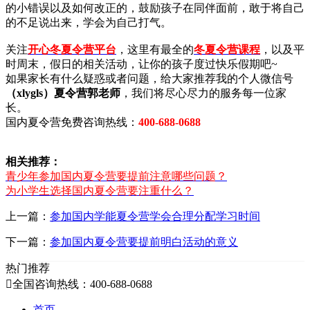
的小错误以及如何改正的，鼓励孩子在同伴面前，敢于将自己
的不足说出来，学会为自己打气。
关注
开心冬夏令营平台
，这里有最全的
冬夏令营课程
，以及平
时周末，假日的相关活动，让你的孩子度过快乐假期吧~
如果家长有什么疑惑或者问题，给大家推荐我的个人微信号
（xlygls）夏令营郭老师
，我们将尽心尽力的服务每一位家
长。
国内夏令营免费咨询热线：
400-688-0688
相关推荐：
青少年参加国内夏令营要提前注意哪些问题？
为小学生选择国内夏令营要注重什么？
上一篇：
参加国内学能夏令营学会合理分配学习时间
下一篇：
参加国内夏令营要提前明白活动的意义
热门推荐

全国咨询热线：400-688-0688
首页