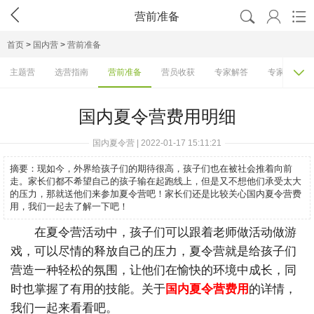




营前准备
首页
>
国内营
>
营前准备

主题营
选营指南
营前准备
营员收获
专家解答
专家访谈
国内夏令营费用明细
国内夏令营 | 2022-01-17 15:11:21
摘要：
现如今，外界给孩子们的期待很高，孩子们也在被社会推着向前
走。家长们都不希望自己的孩子输在起跑线上，但是又不想他们承受太大
的压力，那就送他们来参加夏令营吧！家长们还是比较关心国内夏令营费
用，我们一起去了解一下吧！
在夏令营活动中，孩子们可以跟着老师做活动做游
戏，可以尽情的释放自己的压力，夏令营就是给孩子们
营造一种轻松的氛围，让他们在愉快的环境中成长，同
时也掌握了有用的技能。关于
国内夏令营费用
的详情，
我们一起来看看吧。