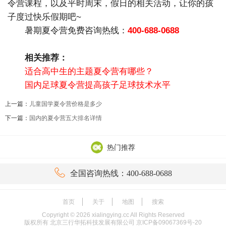
令营课程，以及平时周末，假日的相关活动，让你的孩
子度过快乐假期吧~
暑期夏令营免费咨询热线：
400-688-0688
相关推荐：
适合高中生的主题夏令营有哪些？
国内足球夏令营提高孩子足球技术水平
上一篇：
儿童国学夏令营价格是多少
下一篇：
国内的夏令营五大排名详情
热门推荐

全国咨询热线：400-688-0688
首页
关于
地图
搜索
Copyright ©
2026
xialingying.cc All Rights Reserved
版权所有 北京三行华拓科技发展有限公司
京ICP备09067369号-20