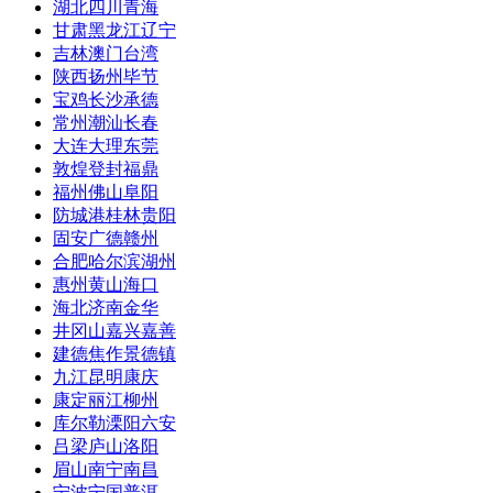
湖北
四川
青海
甘肃
黑龙江
辽宁
吉林
澳门
台湾
陕西
扬州
毕节
宝鸡
长沙
承德
常州
潮汕
长春
大连
大理
东莞
敦煌
登封
福鼎
福州
佛山
阜阳
防城港
桂林
贵阳
固安
广德
赣州
合肥
哈尔滨
湖州
惠州
黄山
海口
海北
济南
金华
井冈山
嘉兴
嘉善
建德
焦作
景德镇
九江
昆明
康庆
康定
丽江
柳州
库尔勒
溧阳
六安
吕梁
庐山
洛阳
眉山
南宁
南昌
宁波
宁国
普洱