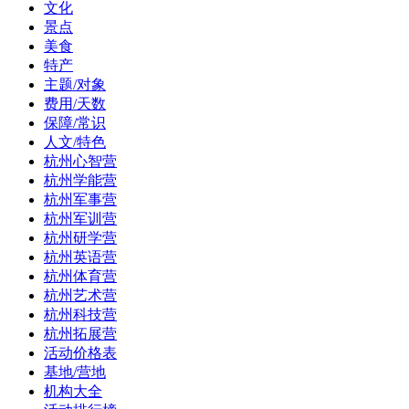
文化
景点
美食
特产
主题/对象
费用/天数
保障/常识
人文/特色
杭州心智营
杭州学能营
杭州军事营
杭州军训营
杭州研学营
杭州英语营
杭州体育营
杭州艺术营
杭州科技营
杭州拓展营
活动价格表
基地/营地
机构大全