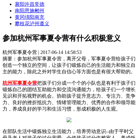
襄阳
许昌
常德
南阳
恩施
郴州
黄冈
绵阳
南充
攀枝花
泸州
遵义
参加杭州军事夏令营有什么积极意义
杭州军事夏令营 | 2017-06-14 14:58:53
摘要：
参加杭州军事夏令营，离开父母，军事夏令营给孩子们
创造一个独立的空间，让孩子们锻炼自己的生活能力和独立自
主的能力，除此之外对学生自信心等方面也是有很大帮助的。
杭州军事夏令营
把孩子们分成一个个的小队也是有利于孩子们
锻炼自己的团结互助能力和交流沟通能力，给孩子们一个增长
见识和开拓视野的机会。协助孩子提升意志力、专注力、竞争
力、良好的挫折抵抗力、情绪管理能力、优秀的合作和领导能
力，养成良好的学习和生活习惯，形成积极的人生观。
在部队生活中锻炼独立生活能力，培养劳动意识--由于平时父
母及老人对孩子的过分宠爱，会使孩子过分依赖家人，养成饭