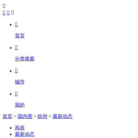





首页

分类搜索

城市

我的
首页
>
国内营
>
杭州
>
最新动态
风俗
最新动态