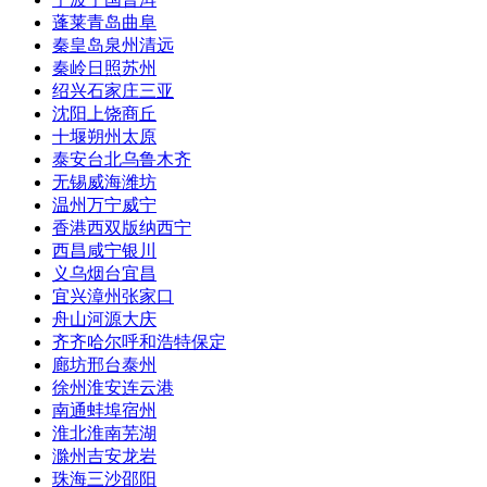
蓬莱
青岛
曲阜
秦皇岛
泉州
清远
秦岭
日照
苏州
绍兴
石家庄
三亚
沈阳
上饶
商丘
十堰
朔州
太原
泰安
台北
乌鲁木齐
无锡
威海
潍坊
温州
万宁
威宁
香港
西双版纳
西宁
西昌
咸宁
银川
义乌
烟台
宜昌
宜兴
漳州
张家口
舟山
河源
大庆
齐齐哈尔
呼和浩特
保定
廊坊
邢台
泰州
徐州
淮安
连云港
南通
蚌埠
宿州
淮北
淮南
芜湖
滁州
吉安
龙岩
珠海
三沙
邵阳