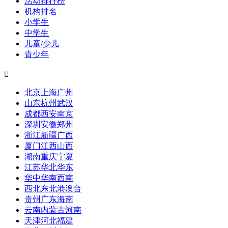
活动排行榜
机构排名
小学生
中学生
儿童/少儿
青少年

北京
上海
广州
山东
杭州
武汉
成都
西安
南京
深圳
安徽
郑州
浙江
新疆
广西
厦门
江西
山西
湖南
重庆
宁夏
江苏
华北
华东
华中
华南
西南
西北
东北
港澳台
贵州
广东
海南
云南
内蒙古
河南
天津
河北
福建