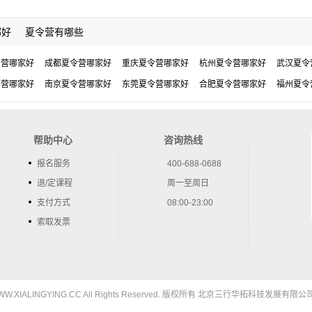
哪好
夏令营有哪些
令营哪家好
成都夏令营哪家好
重庆夏令营哪家好
杭州夏令营哪家好
武汉夏令
令营哪家好
南京夏令营哪家好
东莞夏令营哪家好
合肥夏令营哪家好
福州夏令
帮助中心
咨询热线
报名服务
400-688-0688
退/定课程
周一至周日
支付方式
08:00-23:00
索取发票
5 WWW.XIALINGYING.CC All Rights Reserved. 版权所有 北京三行华拓科技发展有限公司