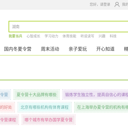
您好，请登录
我
我要当兵
心智成长
学习动力
体育技能
听说读写
兴趣
科技
国内冬夏令营
周末活动
亲子爱玩
开心知道
令营
夏令营十大品牌有哪些
锻炼学生独立性，提高自信心的课
的好处
北京有哪些机构有体育课程
在上海举办夏令营的机构有
令营课程
哪个城市有举办国学夏令营