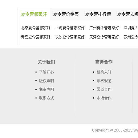
夏令营哪家好
夏令营价格表
夏令营排行榜
夏令营去
北京夏令营哪家好
上海夏令营哪家好
广州夏令营哪家好
深圳夏
青岛夏令营哪家好
长沙夏令营哪家好
天津夏令营哪家好
苏州夏
关于我们
商务合作
了解开心
机构入驻
版权声明
审核规范
免责声明
渠道合作
联系方式
市场合作
Copyright @ 2003-202