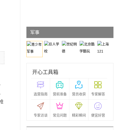
青少年
军事
开心工具箱
、
、
选营指南
营前准备
营员收获
专家解答
抢
专家访谈
常见问题
精彩瞬间
便宜好营