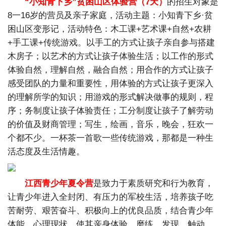
“小知青下乡”贫困山区体验营（7天）
的招生对象是
8一16岁的营员及亲子家庭，活动主题：小知青下乡·贫
困山区变形记，活动特色：木工课+艺术课+自然+农耕
+手工课+传统游戏。以手工的方式让孩子亲自参与搭建
木房子；以艺术的方式让孩子体验生活；以工作的形式
体验自然，理解自然，融合自然；用合作的方式让孩子
感受团队的力量和重要性，用体验的方式让孩子更深入
的理解所学的知识；用游戏的形式解决做事的规则，程
序；务制度让孩子体验责任；工分制度让孩子了解劳动
的价值及财商管理；写生，绘画，音乐，晚会，狂欢一
个都不少。一杯茶一首歌一些传统游戏，那都是一种生
活态度及生活情趣。
江西青少年夏令营
是致力于素质研究和行为教育，
让青少年进入全封闭、有压力的军校生活，培养孩子吃
苦耐劳、艰苦奋斗、积极向上的优良品质，结合青少年
体能、心理现状，使其亲身体验、磨练、发现、触动、