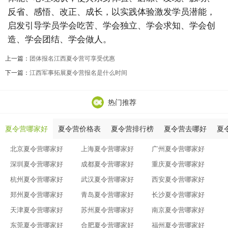
反省、感悟、改正、成长，以实践体验激发学员潜能，
启发引导学员学会吃苦、学会独立、学会求知、学会创
造、学会团结、学会做人。
上一篇：
团体报名江西夏令营可享受优惠
下一篇：
江西军事拓展夏令营报名是什么时间
热门推荐
夏令营哪家好
夏令营价格表
夏令营排行榜
夏令营去哪好
夏
北京夏令营哪家好
上海夏令营哪家好
广州夏令营哪家好
深圳夏令营哪家好
成都夏令营哪家好
重庆夏令营哪家好
杭州夏令营哪家好
武汉夏令营哪家好
西安夏令营哪家好
郑州夏令营哪家好
青岛夏令营哪家好
长沙夏令营哪家好
天津夏令营哪家好
苏州夏令营哪家好
南京夏令营哪家好
东莞夏令营哪家好
合肥夏令营哪家好
福州夏令营哪家好