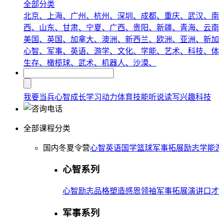
全部分类
北京、
上海、
广州、
杭州、
深圳、
成都、
重庆、
武汉、
南
西、
山东、
甘肃、
宁夏、
广西、
贵阳、
新疆、
青海、
云南
美国、
英国、
加拿大、
澳洲、
新西兰、
欧洲、
亚洲、
新加
心智、
军事、
英语、
游学、
文化、
学能、
艺术、
科技、
体
生存、
橄榄球、
武术、
机器人、
沙漠、
我要当兵
心智成长
学习动力
体育技能
听说读写
兴趣
科技
全部课程分类
国内冬夏令营
心智
英语
国学
篮球
军事
拓展
励志
学能
心智系列
心智
励志
品格塑造
感恩
领袖
军事拓展
演讲口才
军事系列