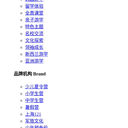
留学体验
全真课堂
亲子游学
特色主题
名校交流
文化探索
领袖成长
新西兰游学
亚洲游学
品牌机构 Brand
少儿夏令营
小学生营
中学生营
暑假营
上海121
军旅文化
少年预备役