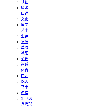
领袖
魔术
口语
文化
国学
艺术
生存
拓展
草原
减肥
英语
篮球
体育
口才
吃苦
马术
海滨
羽毛球
乒乓球