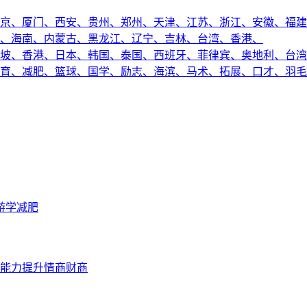
京、
厦门、
西安、
贵州、
郑州、
天津、
江苏、
浙江、
安徽、
福建
、
海南、
内蒙古、
黑龙江、
辽宁、
吉林、
台湾、
香港、
坡、
香港、
日本、
韩国、
泰国、
西班牙、
菲律宾、
奥地利、
台湾
育、
减肥、
篮球、
国学、
励志、
海滨、
马术、
拓展、
口才、
羽毛
游学
减肥
能力提升
情商财商