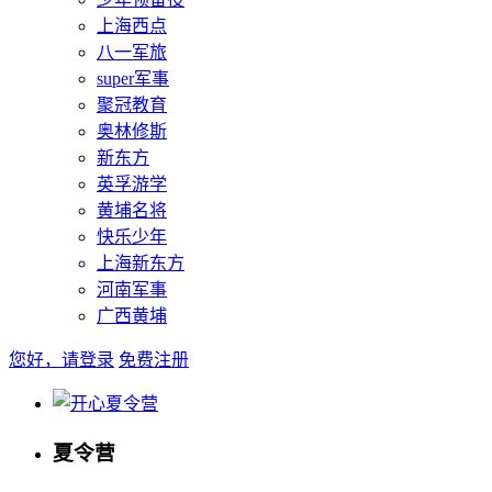
上海西点
八一军旅
super军事
聚冠教育
奥林修斯
新东方
英孚游学
黄埔名将
快乐少年
上海新东方
河南军事
广西黄埔
您好，请登录
免费注册
夏令营