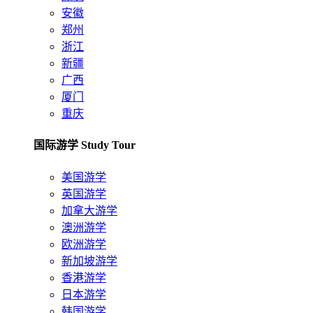
安徽
郑州
浙江
新疆
广西
厦门
重庆
国际游学 Study Tour
美国游学
英国游学
加拿大游学
澳洲游学
欧洲游学
新加坡游学
香港游学
日本游学
韩国游学