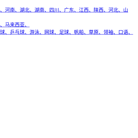
、
河南、
湖北、
湖南、
四川、
广东、
江西、
陕西、
河北、
山
、
马来西亚、
球、
乒乓球、
游泳、
网球、
足球、
帆船、
草原、
领袖、
口语、