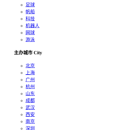
足球
帆船
科技
机器人
网球
游泳
主办城市 City
北京
上海
广州
杭州
山东
成都
武汉
西安
南京
深圳