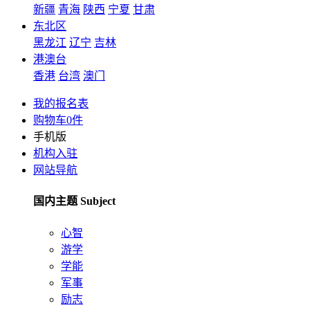
新疆
青海
陕西
宁夏
甘肃
东北区
黑龙江
辽宁
吉林
港澳台
香港
台湾
澳门
我的报名表
购物车
0
件
手机版
机构入驻
网站导航
国内主题 Subject
心智
游学
学能
军事
励志