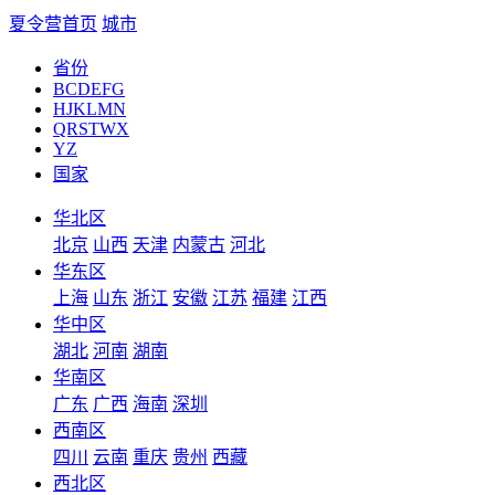
夏令营首页
城市
省份
BCDEFG
HJKLMN
QRSTWX
YZ
国家
华北区
北京
山西
天津
内蒙古
河北
华东区
上海
山东
浙江
安徽
江苏
福建
江西
华中区
湖北
河南
湖南
华南区
广东
广西
海南
深圳
西南区
四川
云南
重庆
贵州
西藏
西北区