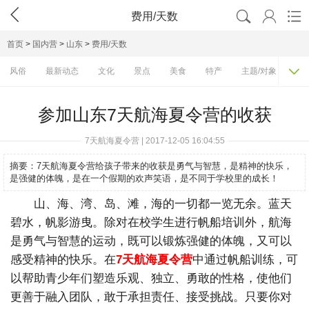




费用/天数
首页
>
国内营
>
山东
>
费用/天数

风俗
最新动态
文化
景点
美食
特产
主题/对象
费
参加山东7天航海夏令营的收获
7天航海夏令营 | 2017-12-05 16:04:55
摘要：
7天航海夏令营给孩子带来的收获是勇气与智慧，是精神的快乐，
是强健的体魄，是在一个假期的欢声笑语，是不同于学校里的成长！
山、海、湾、岛、滩，海的一切都一览无余。蓝天
碧水，帆影游曳。除对在校学生进行帆船培训外，航海
是勇气与智慧的运动，既可以锻炼强健的体魄，又可以
感受精神的快乐。在
7天航海夏令营
中通过帆船训练，可
以帮助青少年们塑造乐观、独立、勇敢的性格，使他们
更善于融入团队，敢于承担责任、接受挑战。只要你对