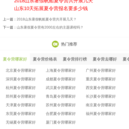
2018山东暑假帆船夏令营共开展几天
山东10天拓展夏令营报名要多少钱
上一篇：
2018山东暑假帆船夏令营共开展几天？
下一篇：
山东暑假夏令营有2000左右的主题课程吗？
热门推荐
夏令营哪家好
夏令营价格表
夏令营排行榜
夏令营去哪好
夏
北京夏令营哪家好
上海夏令营哪家好
广州夏令营哪家好
深圳夏令营哪家好
成都夏令营哪家好
重庆夏令营哪家好
杭州夏令营哪家好
武汉夏令营哪家好
西安夏令营哪家好
郑州夏令营哪家好
青岛夏令营哪家好
长沙夏令营哪家好
天津夏令营哪家好
苏州夏令营哪家好
南京夏令营哪家好
东莞夏令营哪家好
合肥夏令营哪家好
福州夏令营哪家好
无锡夏令营哪家好
厦门夏令营哪家好