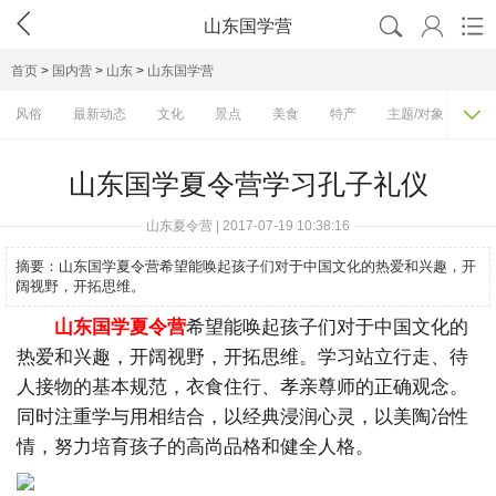




山东国学营
首页
>
国内营
>
山东
>
山东国学营

风俗
最新动态
文化
景点
美食
特产
主题/对象
费
山东国学夏令营学习孔子礼仪
山东夏令营 | 2017-07-19 10:38:16
摘要：
山东国学夏令营希望能唤起孩子们对于中国文化的热爱和兴趣，开
阔视野，开拓思维。
山东国学夏令营
希望能唤起孩子们对于中国文化的
热爱和兴趣，开阔视野，开拓思维。学习站立行走、待
人接物的基本规范，衣食住行、孝亲尊师的正确观念。
同时注重学与用相结合，以经典浸润心灵，以美陶冶性
情，努力培育孩子的高尚品格和健全人格。