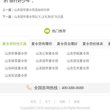
的“德行好少年”。
上一篇：
山东国学夏令营是如何分班
下一篇：
山东国学夏令营以“仁义礼智信”为主题
热门推荐
夏令营特色主题
夏令营有哪些
夏令营去哪好
夏令营价格表
山东军事夏令营
山东心智夏令营
山东学能夏令营
山东体育夏令营
山东游学夏令营
山东英语夏令营
山东科技夏令营
山东国学夏令营
山东艺术夏令营
山东军训夏令营

全国咨询热线：400-688-0688
首页
关于
地图
搜索
Copyright ©
2026
xialingying.cc All Rights Reserved