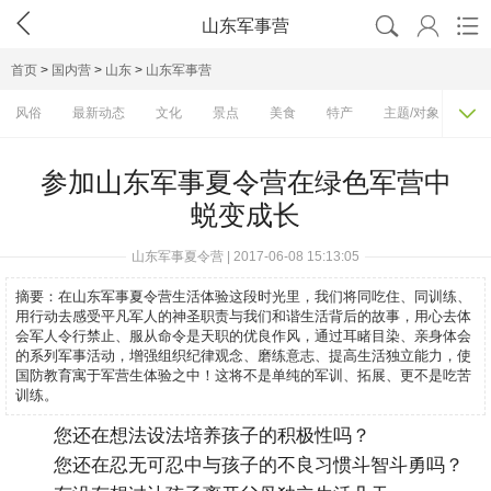




山东军事营
首页
>
国内营
>
山东
>
山东军事营

风俗
最新动态
文化
景点
美食
特产
主题/对象
费
参加山东军事夏令营在绿色军营中
蜕变成长
山东军事夏令营 | 2017-06-08 15:13:05
摘要：
在山东军事夏令营生活体验这段时光里，我们将同吃住、同训练、
用行动去感受平凡军人的神圣职责与我们和谐生活背后的故事，用心去体
会军人令行禁止、服从命令是天职的优良作风，通过耳睹目染、亲身体会
的系列军事活动，增强组织纪律观念、磨练意志、提高生活独立能力，使
国防教育寓于军营生体验之中！这将不是单纯的军训、拓展、更不是吃苦
训练。
您还在想法设法培养孩子的积极性吗？
您还在忍无可忍中与孩子的不良习惯斗智斗勇吗？