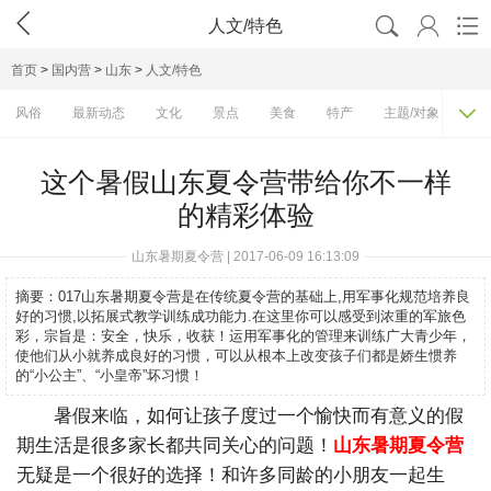




人文/特色
首页
>
国内营
>
山东
>
人文/特色

风俗
最新动态
文化
景点
美食
特产
主题/对象
费
这个暑假山东夏令营带给你不一样
的精彩体验
山东暑期夏令营 | 2017-06-09 16:13:09
摘要：
017山东暑期夏令营是在传统夏令营的基础上,用军事化规范培养良
好的习惯,以拓展式教学训练成功能力.在这里你可以感受到浓重的军旅色
彩，宗旨是：安全，快乐，收获！运用军事化的管理来训练广大青少年，
使他们从小就养成良好的习惯，可以从根本上改变孩子们都是娇生惯养
的“小公主”、“小皇帝”坏习惯！
暑假来临，如何让孩子度过一个愉快而有意义的假
期生活是很多家长都共同关心的问题！
山东暑期夏令营
无疑是一个很好的选择！和许多同龄的小朋友一起生