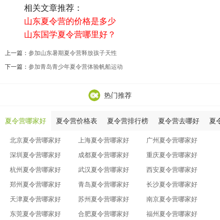
相关文章推荐：
山东夏令营的价格是多少
山东国学夏令营哪里好？
上一篇：
参加山东暑期夏令营释放孩子天性
下一篇：
参加青岛青少年夏令营体验帆船运动
热门推荐
夏令营哪家好
夏令营价格表
夏令营排行榜
夏令营去哪好
夏
北京夏令营哪家好
上海夏令营哪家好
广州夏令营哪家好
深圳夏令营哪家好
成都夏令营哪家好
重庆夏令营哪家好
杭州夏令营哪家好
武汉夏令营哪家好
西安夏令营哪家好
郑州夏令营哪家好
青岛夏令营哪家好
长沙夏令营哪家好
天津夏令营哪家好
苏州夏令营哪家好
南京夏令营哪家好
东莞夏令营哪家好
合肥夏令营哪家好
福州夏令营哪家好