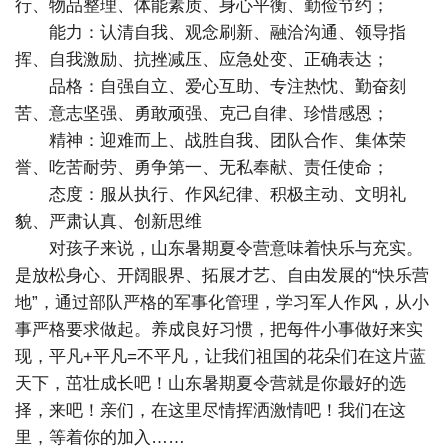
行、物品整理、体能素质、身心平衡、勤俭节约；
能力：认清自我、观念刷新、融洽沟通、领导指
挥、自我激励、抗挫减压、应急处变、正确表达；
品格：自强自立、爱心互助、专注热忱、勤奋刻
苦、意志坚强、勇敢顽强、克己自律、珍惜感恩；
精神：迎难而上、战胜自我、团队合作、集体荣
誉、吃苦耐劳、勇争第一、无私奉献、责任使命；
态度：服从执行、作风纪律、积极主动、文明礼
貌、严肃认真、创新思维
对孩子来说，山东暑期夏令营意味着快乐与充实。
是放松身心、开阔眼界、拓展才艺、自由发展的“快乐营
地”，通过部队严格的军事化管理，学习军人作风，从小
事严格要求做起。养成良好习惯，把每件小事做好来实
现，平凡+平凡=不平凡，让我们祖国的花朵们在这片蓝
天下，茁壮成长吧！山东暑期夏令营就是你最好的选
择，来吧！亲们，在这里尽情挥洒激情吧！我们在这
里，等着你的加入……