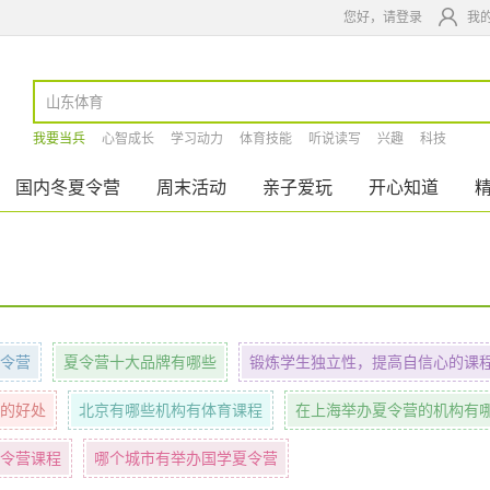
您好，请登录
我
我要当兵
心智成长
学习动力
体育技能
听说读写
兴趣
科技
国内冬夏令营
周末活动
亲子爱玩
开心知道
令营
夏令营十大品牌有哪些
锻炼学生独立性，提高自信心的课
的好处
北京有哪些机构有体育课程
在上海举办夏令营的机构有
令营课程
哪个城市有举办国学夏令营