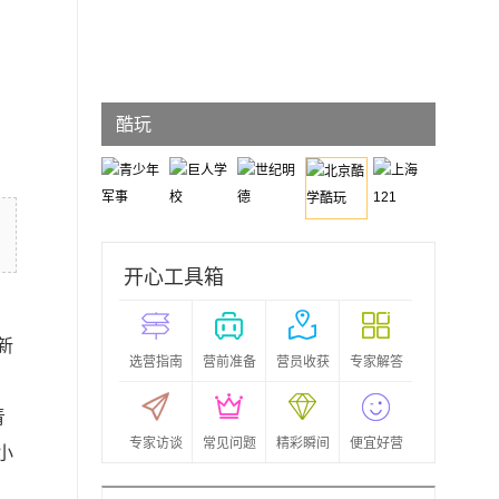
北京酷学
酷玩
开心工具箱
新
选营指南
营前准备
营员收获
专家解答
青
专家访谈
常见问题
精彩瞬间
便宜好营
小