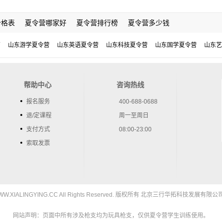
价格表
夏令营哪家好
夏令营排行榜
夏令营多少钱
营
山东游学夏令营
山东英语夏令营
山东科技夏令营
山东国学夏令营
山东艺
帮助中心
咨询热线
报名服务
400-688-0688
退/定课程
周一至周日
支付方式
08:00-23:00
索取发票
5 WWW.XIALINGYING.CC All Rights Reserved. 版权所有 北京三行华拓科技发展有限公司
网站声明：页面中所有涉及枪支均为玩具枪支，仅供夏令营学生训练使用。