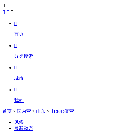





首页

分类搜索

城市

我的
首页
>
国内营
>
山东
>
山东心智营
风俗
最新动态