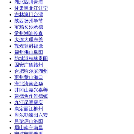
湖北
四川
青海
甘肃
黑龙江
辽宁
吉林
澳门
台湾
陕西
扬州
毕节
宝鸡
长沙
承德
常州
潮汕
长春
大连
大理
东莞
敦煌
登封
福鼎
福州
佛山
阜阳
防城港
桂林
贵阳
固安
广德
赣州
合肥
哈尔滨
湖州
惠州
黄山
海口
海北
济南
金华
井冈山
嘉兴
嘉善
建德
焦作
景德镇
九江
昆明
康庆
康定
丽江
柳州
库尔勒
溧阳
六安
吕梁
庐山
洛阳
眉山
南宁
南昌
宁波
宁国
普洱