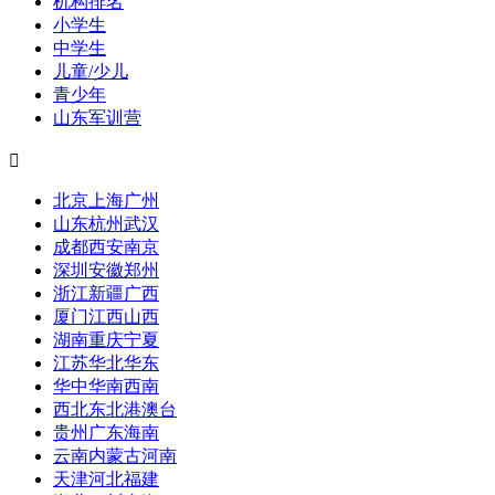
机构排名
小学生
中学生
儿童/少儿
青少年
山东军训营

北京
上海
广州
山东
杭州
武汉
成都
西安
南京
深圳
安徽
郑州
浙江
新疆
广西
厦门
江西
山西
湖南
重庆
宁夏
江苏
华北
华东
华中
华南
西南
西北
东北
港澳台
贵州
广东
海南
云南
内蒙古
河南
天津
河北
福建