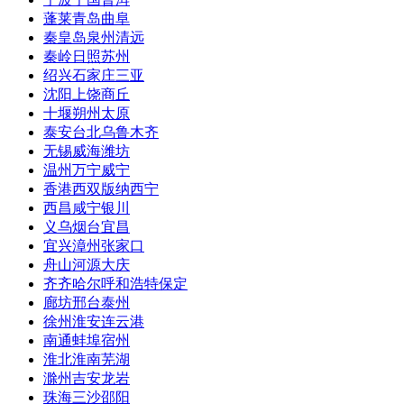
蓬莱
青岛
曲阜
秦皇岛
泉州
清远
秦岭
日照
苏州
绍兴
石家庄
三亚
沈阳
上饶
商丘
十堰
朔州
太原
泰安
台北
乌鲁木齐
无锡
威海
潍坊
温州
万宁
威宁
香港
西双版纳
西宁
西昌
咸宁
银川
义乌
烟台
宜昌
宜兴
漳州
张家口
舟山
河源
大庆
齐齐哈尔
呼和浩特
保定
廊坊
邢台
泰州
徐州
淮安
连云港
南通
蚌埠
宿州
淮北
淮南
芜湖
滁州
吉安
龙岩
珠海
三沙
邵阳