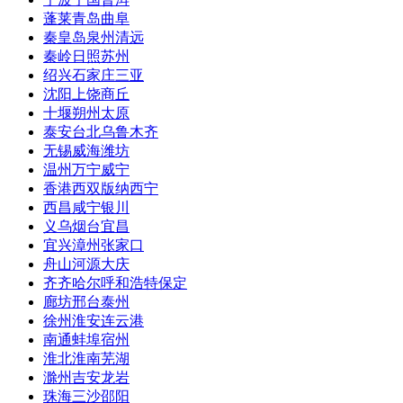
蓬莱
青岛
曲阜
秦皇岛
泉州
清远
秦岭
日照
苏州
绍兴
石家庄
三亚
沈阳
上饶
商丘
十堰
朔州
太原
泰安
台北
乌鲁木齐
无锡
威海
潍坊
温州
万宁
威宁
香港
西双版纳
西宁
西昌
咸宁
银川
义乌
烟台
宜昌
宜兴
漳州
张家口
舟山
河源
大庆
齐齐哈尔
呼和浩特
保定
廊坊
邢台
泰州
徐州
淮安
连云港
南通
蚌埠
宿州
淮北
淮南
芜湖
滁州
吉安
龙岩
珠海
三沙
邵阳