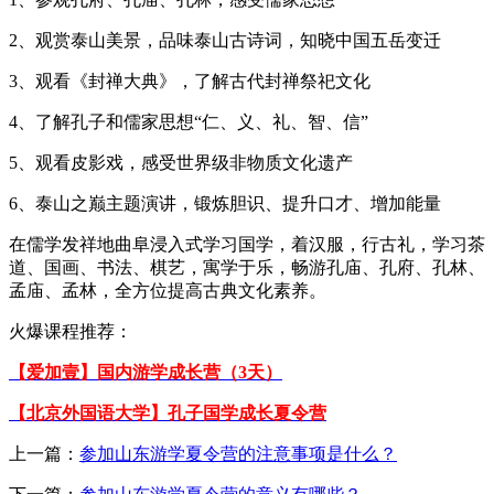
2、观赏泰山美景，品味泰山古诗词，知晓中国五岳变迁
3、观看《封禅大典》，了解古代封禅祭祀文化
4、了解孔子和儒家思想“仁、义、礼、智、信”
5、观看皮影戏，感受世界级非物质文化遗产
6、泰山之巅主题演讲，锻炼胆识、提升口才、增加能量
在儒学发祥地曲阜浸入式学习国学，着汉服，行古礼，学习茶
道、国画、书法、棋艺，寓学于乐，畅游孔庙、孔府、孔林、
孟庙、孟林，全方位提高古典文化素养。
火爆课程推荐：
【爱加壹】国内游学成长营（3天）
【北京外国语大学】孔子国学成长夏令营
上一篇：
参加山东游学夏令营的注意事项是什么？