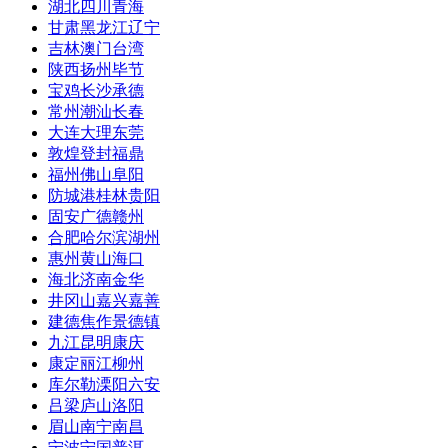
湖北
四川
青海
甘肃
黑龙江
辽宁
吉林
澳门
台湾
陕西
扬州
毕节
宝鸡
长沙
承德
常州
潮汕
长春
大连
大理
东莞
敦煌
登封
福鼎
福州
佛山
阜阳
防城港
桂林
贵阳
固安
广德
赣州
合肥
哈尔滨
湖州
惠州
黄山
海口
海北
济南
金华
井冈山
嘉兴
嘉善
建德
焦作
景德镇
九江
昆明
康庆
康定
丽江
柳州
库尔勒
溧阳
六安
吕梁
庐山
洛阳
眉山
南宁
南昌
宁波
宁国
普洱