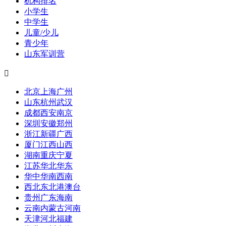
机构排名
小学生
中学生
儿童/少儿
青少年
山东军训营

北京
上海
广州
山东
杭州
武汉
成都
西安
南京
深圳
安徽
郑州
浙江
新疆
广西
厦门
江西
山西
湖南
重庆
宁夏
江苏
华北
华东
华中
华南
西南
西北
东北
港澳台
贵州
广东
海南
云南
内蒙古
河南
天津
河北
福建