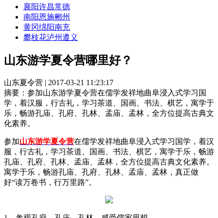
襄阳
许昌
常德
南阳
恩施
郴州
黄冈
绵阳
南充
攀枝花
泸州
遵义
山东游学夏令营哪里好？
山东夏令营 | 2017-03-21 11:23:17
摘要：
参加山东游学夏令营在儒学发祥地曲阜浸入式学习国
学，着汉服，行古礼，学习茶道、国画、书法、棋艺，寓学于
乐，畅游孔庙、孔府、孔林、孟庙、孟林，全方位提高古典文
化素养。
参加
山东游学夏令营
在儒学发祥地曲阜浸入式学习国学，着汉
服，行古礼，学习茶道、国画、书法、棋艺，寓学于乐，畅游
孔庙、孔府、孔林、孟庙、孟林，全方位提高古典文化素养。
寓学于乐，畅游孔庙、孔府、孔林、孟庙、孟林，真正做
好“读万卷书，行万里路”。
1、参观孔府、孔庙、孔林，感受儒家思想