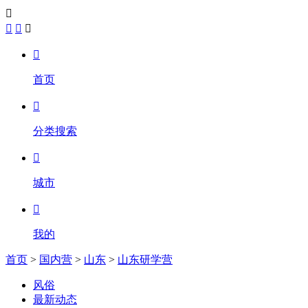





首页

分类搜索

城市

我的
首页
>
国内营
>
山东
>
山东研学营
风俗
最新动态