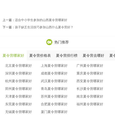
上一篇：
适合中小学生参加的山西夏令营哪家好
下一篇：
孩子缺乏生活技巧参加山西什么夏令营好？
热门推荐
夏令营哪家好
夏令营价格表
夏令营排行榜
夏令营去哪好
夏
北京夏令营哪家好
上海夏令营哪家好
广州夏令营哪家好
深圳夏令营哪家好
成都夏令营哪家好
重庆夏令营哪家好
杭州夏令营哪家好
武汉夏令营哪家好
西安夏令营哪家好
郑州夏令营哪家好
青岛夏令营哪家好
长沙夏令营哪家好
天津夏令营哪家好
苏州夏令营哪家好
南京夏令营哪家好
东莞夏令营哪家好
合肥夏令营哪家好
福州夏令营哪家好
无锡夏令营哪家好
厦门夏令营哪家好