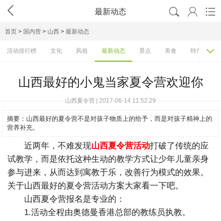




最新动态
首页
>
国内营
>
山西
>
最新动态

活动排行榜
文化
风俗
最新动态
景点
美食
特产
山西最好的小鬼当家夏令营欢迎你
山西夏令营 | 2017-06-14 11:52:29
摘要：
山西最好的夏令营不是对孩子物质上的给予，而是对孩子精神上的
营养补充。
近两年，不难发现
山西夏令营活动
打破了传统的应
试教学，而是依托这种生动的教学方式让少年儿童亲身
参与进来，从而达到寓教于乐，改善行为模式的效果。
关于山西最好的夏令营活动方案大家看一下吧。
山西夏令营报名是专业的：
1.活动全程由奥德曼香港总部的教练员执教。