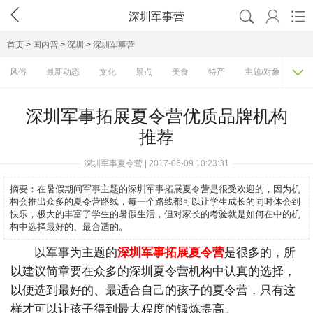




深圳军事营
首页
>
国内营
>
深圳
>
深圳军事营

风俗
最新动态
文化
景点
美食
特产
主题/对象
费
深圳军事拓展夏令营优质品牌机构
推荐
深圳军事夏令营 | 2017-06-09 10:23:31
摘要：
在暑假期间军事主题的深圳军事拓展夏令营是很受欢迎的，因为机
构会推出众多的夏令营路线，每一个路线都可以让学生成长的同时体会到
快乐，极大的丰富了学生的暑假生活，但对家长的考验就是如何在中的机
构中选择最好的、最合适的。
以军事为主题的
深圳军事拓展夏令营
是很多的，所
以建议简章要在众多的深圳夏令营机构中认真的选择，
以便选到最好的、最适合自己的孩子的夏令营，只有这
样才可以让孩子得到最大程度的锻炼提高。