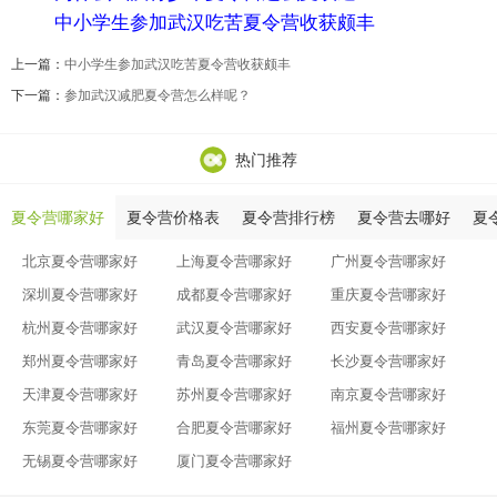
中小学生参加武汉吃苦夏令营收获颇丰
上一篇：
中小学生参加武汉吃苦夏令营收获颇丰
下一篇：
参加武汉减肥夏令营怎么样呢？
热门推荐
夏令营哪家好
夏令营价格表
夏令营排行榜
夏令营去哪好
夏
北京夏令营哪家好
上海夏令营哪家好
广州夏令营哪家好
深圳夏令营哪家好
成都夏令营哪家好
重庆夏令营哪家好
杭州夏令营哪家好
武汉夏令营哪家好
西安夏令营哪家好
郑州夏令营哪家好
青岛夏令营哪家好
长沙夏令营哪家好
天津夏令营哪家好
苏州夏令营哪家好
南京夏令营哪家好
东莞夏令营哪家好
合肥夏令营哪家好
福州夏令营哪家好
无锡夏令营哪家好
厦门夏令营哪家好