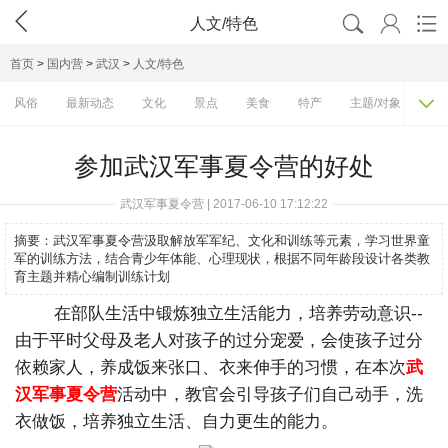




人文/特色
首页
>
国内营
>
武汉
>
人文/特色

风俗
最新动态
文化
景点
美食
特产
主题/对象
费
参加武汉军事夏令营的好处
武汉军事夏令营 | 2017-06-10 17:12:22
摘要：
武汉军事夏令营汲取解放军军纪、文化和训练等元素，学习世界童
军的训练方法，结合青少年体能、心理现状，根据不同年龄段设计各类教
育主题并精心编制训练计划
在部队生活中锻炼独立生活能力，培养劳动意识--
由于平时父母及老人对孩子的过分宠爱，会使孩子过分
依赖家人，养成饭来张口、衣来伸手的习惯，在本次
武
汉军事夏令营
活动中，教官会引导孩子们自己动手，洗
衣做饭，培养独立生活、自力更生的能力。