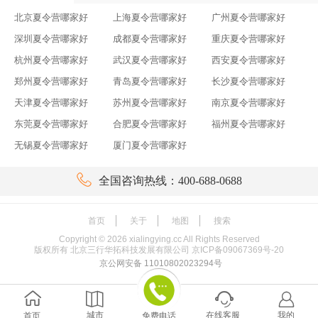
北京夏令营哪家好
上海夏令营哪家好
广州夏令营哪家好
深圳夏令营哪家好
成都夏令营哪家好
重庆夏令营哪家好
杭州夏令营哪家好
武汉夏令营哪家好
西安夏令营哪家好
郑州夏令营哪家好
青岛夏令营哪家好
长沙夏令营哪家好
天津夏令营哪家好
苏州夏令营哪家好
南京夏令营哪家好
东莞夏令营哪家好
合肥夏令营哪家好
福州夏令营哪家好
无锡夏令营哪家好
厦门夏令营哪家好

全国咨询热线：400-688-0688
首页
关于
地图
搜索
Copyright ©
2026
xialingying.cc All Rights Reserved
版权所有 北京三行华拓科技发展有限公司
京ICP备09067369号-20
京公网安备 11010802023294号




城市
在线客服
我的
首页
免费电话