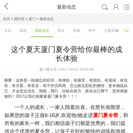




最新动态
首页
>
国内营
>
厦门
>
最新动态

文化
风俗
最新动态
景点
美食
特产
主题/对象
费
这个夏天厦门夏令营给你最棒的成
长体验
厦门夏令营 | 2017-06-07 15:05:06
摘要：
这将是一段难忘的经历，有挫折，有困苦，有惧怕，有退缩，有包
容，有关爱，有友谊，有不经历风雨，怎么能见彩虹的顿悟，更有挑战自
已，才会坚定信念，我能，我行，目标在前方，路在自己脚下，坚持就能
做到！2017让我们相聚童厦门夏令营！！！
一个人的成长，一家人陪着欣喜。在悠长假期里，
如果您的孩子正值6-16岁,欢迎他/她走进
厦门夏令营
，和
所有的家长一样，我们相信孩子们都是优秀的，我们提
供这个优质的夏令营，让孩子在轻松愉快的训练和游戏