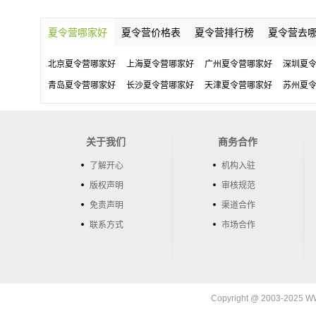
夏令营哪家好
夏令营价格表
夏令营排行榜
夏令营去
北京夏令营哪家好
上海夏令营哪家好
广州夏令营哪家好
深圳夏
青岛夏令营哪家好
长沙夏令营哪家好
天津夏令营哪家好
苏州夏
关于我们
商务合作
了解开心
机构入驻
版权声明
审核规范
免责声明
渠道合作
联系方式
市场合作
Copyright @ 2003-202