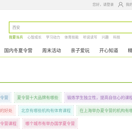
您好，请登录
我
我要当兵
心智成长
学习动力
体育技能
听说读写
兴趣
科技
国内冬夏令营
周末活动
亲子爱玩
开心知道
令营
夏令营十大品牌有哪些
锻炼学生独立性，提高自信心的课
的好处
北京有哪些机构有体育课程
在上海举办夏令营的机构有
令营课程
哪个城市有举办国学夏令营