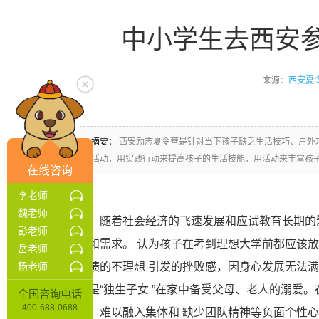
中小学生去西安
来源：
西安夏
摘要：
西安励志夏令营是针对当下孩子缺乏生活技巧、户外
活动，用实践行动来提高孩子的生活技能，用活动来丰富孩
在线咨询
李老师
魏老师
随着社会经济的飞速发展和应试教育长期的
彭老师
展和需求。 认为孩子在考到理想大学前都应该
岳老师
成绩的不理想 引发的挫败感，因身心发展无法
杨老师
多是“独生子女 ”在家中备受父母、老人的溺爱
全国咨询电话
400-688-0688
享、难以融入集体和 缺少团队精神等负面个性