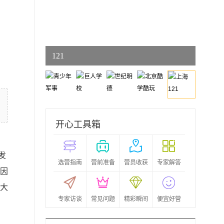
上海
121
开心工具箱
发
选营指南
营前准备
营员收获
专家解答
生因
子大
专家访谈
常见问题
精彩瞬间
便宜好营