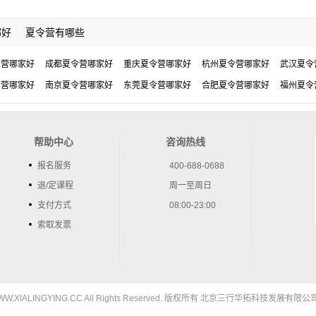
哪好
夏令营有哪些
令营哪家好
成都夏令营哪家好
重庆夏令营哪家好
杭州夏令营哪家好
武汉夏令
令营哪家好
南京夏令营哪家好
东莞夏令营哪家好
合肥夏令营哪家好
福州夏令
帮助中心
咨询热线
报名服务
400-688-0688
退/定课程
周一至周日
支付方式
08:00-23:00
索取发票
5 WWW.XIALINGYING.CC All Rights Reserved. 版权所有 北京三行华拓科技发展有限公司