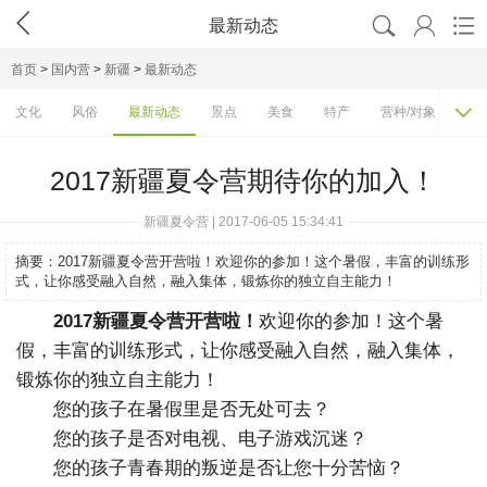




最新动态
首页
>
国内营
>
新疆
>
最新动态

文化
风俗
最新动态
景点
美食
特产
营种/对象
费
2017新疆夏令营期待你的加入！
新疆夏令营 | 2017-06-05 15:34:41
摘要：
2017新疆夏令营开营啦！欢迎你的参加！这个暑假，丰富的训练形
式，让你感受融入自然，融入集体，锻炼你的独立自主能力！
2017新疆夏令营开营啦！
欢迎你的参加！这个暑
假，丰富的训练形式，让你感受融入自然，融入集体，
锻炼你的独立自主能力！
您的孩子在暑假里是否无处可去？
您的孩子是否对电视、电子游戏沉迷？
您的孩子青春期的叛逆是否让您十分苦恼？