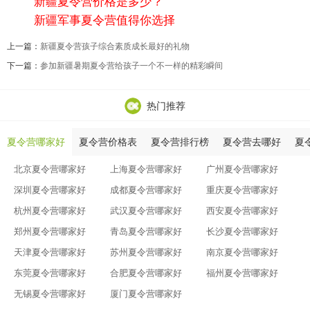
新疆夏令营价格是多少？
新疆军事夏令营值得你选择
上一篇：
新疆夏令营孩子综合素质成长最好的礼物
下一篇：
参加新疆暑期夏令营给孩子一个不一样的精彩瞬间
热门推荐
夏令营哪家好
夏令营价格表
夏令营排行榜
夏令营去哪好
夏
北京夏令营哪家好
上海夏令营哪家好
广州夏令营哪家好
深圳夏令营哪家好
成都夏令营哪家好
重庆夏令营哪家好
杭州夏令营哪家好
武汉夏令营哪家好
西安夏令营哪家好
郑州夏令营哪家好
青岛夏令营哪家好
长沙夏令营哪家好
天津夏令营哪家好
苏州夏令营哪家好
南京夏令营哪家好
东莞夏令营哪家好
合肥夏令营哪家好
福州夏令营哪家好
无锡夏令营哪家好
厦门夏令营哪家好