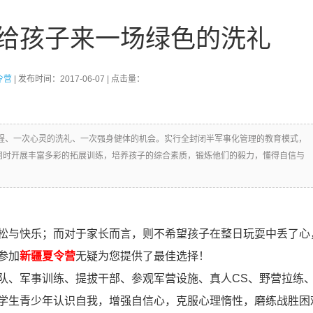
给孩子来一场绿色的洗礼
令营
| 发布时间：2017-06-07 | 点击量：
程、一次心灵的洗礼、一次强身健体的机会。实行全封闭半军事化管理的教育模式，
同时开展丰富多彩的拓展训练，培养孩子的综合素质，锻炼他们的毅力，懂得自信与
松与快乐；而对于家长而言，则不希望孩子在整日玩耍中丢了心
参加
新疆夏令营
无疑为您提供了最佳选择！
队、军事训练、提拔干部、参观军营设施、真人CS、野营拉练
学生青少年认识自我，增强自信心，克服心理惰性，磨练战胜困