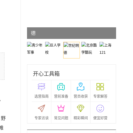
世纪明
德
开心工具箱
选营指南
营前准备
营员收获
专家解答
，
、野
专家访谈
常见问题
精彩瞬间
便宜好营
难