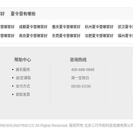
哪好
夏令营有哪些
令营哪家好
成都夏令营哪家好
重庆夏令营哪家好
杭州夏令营哪家好
武汉夏令
令营哪家好
南京夏令营哪家好
东莞夏令营哪家好
合肥夏令营哪家好
福州夏令
帮助中心
咨询热线
报名服务
400-688-0688
退/定课程
周一至周日
支付方式
08:00-23:00
索取发票
5 WWW.XIALINGYING.CC All Rights Reserved. 版权所有 北京三行华拓科技发展有限公司