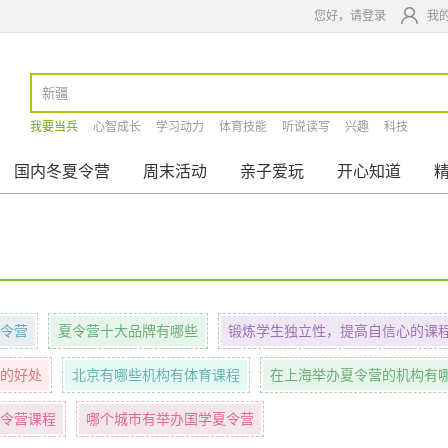
您好，请登录
我
我要当兵
心智成长
学习动力
体育技能
听说读写
兴趣
科技
国内冬夏令营
周末活动
亲子爱玩
开心知道
令营
夏令营十大品牌有哪些
锻炼学生独立性，提高自信心的课
的好处
北京有哪些机构有体育课程
在上海举办夏令营的机构有
令营课程
哪个城市有举办国学夏令营