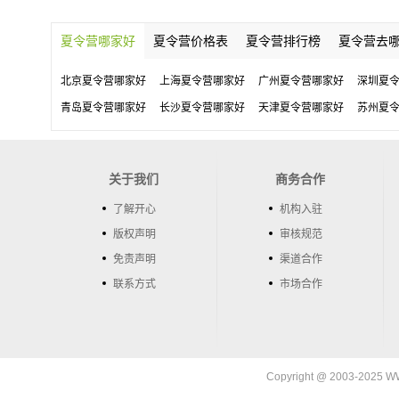
夏令营哪家好
夏令营价格表
夏令营排行榜
夏令营去
北京夏令营哪家好
上海夏令营哪家好
广州夏令营哪家好
深圳夏
青岛夏令营哪家好
长沙夏令营哪家好
天津夏令营哪家好
苏州夏
关于我们
商务合作
了解开心
机构入驻
版权声明
审核规范
免责声明
渠道合作
联系方式
市场合作
Copyright @ 2003-202