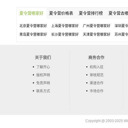
夏令营哪家好
夏令营价格表
夏令营排行榜
夏令营去
北京夏令营哪家好
上海夏令营哪家好
广州夏令营哪家好
深圳夏
青岛夏令营哪家好
长沙夏令营哪家好
天津夏令营哪家好
苏州夏
关于我们
商务合作
了解开心
机构入驻
版权声明
审核规范
免责声明
渠道合作
联系方式
市场合作
Copyright @ 2003-202