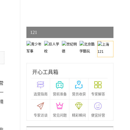
上海
121
开心工具箱
营
一
选营指南
营前准备
营员收获
专家解答
精
专家访谈
常见问题
精彩瞬间
便宜好营
非