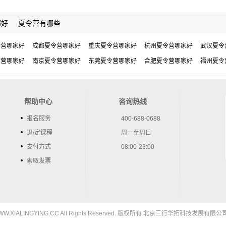
哪好
夏令营有哪些
令营哪家好
成都夏令营哪家好
重庆夏令营哪家好
杭州夏令营哪家好
武汉夏令
令营哪家好
南京夏令营哪家好
东莞夏令营哪家好
合肥夏令营哪家好
福州夏令
帮助中心
咨询热线
报名服务
400-688-0688
退/定课程
周一至周日
支付方式
08:00-23:00
索取发票
5 WWW.XIALINGYING.CC All Rights Reserved. 版权所有 北京三行华拓科技发展有限公司