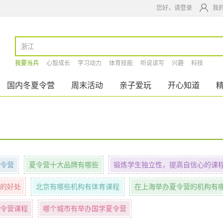
您好，请登录
我
我要当兵
心智成长
学习动力
体育技能
听说读写
兴趣
科技
国内冬夏令营
周末活动
亲子爱玩
开心知道
令营
夏令营十大品牌有哪些
锻炼学生独立性，提高自信心的课
的好处
北京有哪些机构有体育课程
在上海举办夏令营的机构有
令营课程
哪个城市有举办国学夏令营