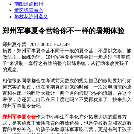
南阳
恩施
郴州
黄冈
绵阳
南充
攀枝花
泸州
遵义
郑州军事夏令营给你不一样的暑期体验
郑州夏令营 | 2017-06-07 16:22:49
摘要：
郑州军事夏令营不同于一般的夏令营，不是以文娱、旅
做法主，操练为辅。郑州军事夏令营将会进一步通过 “培养孩
子”来设制一套行之有效的整合训练系统，从行动来改变孩子
的观念。
相信很多同学都会在考试前无数次的规划自己的假期要如何如
何充实的度过，但在暑期真的到来的时候，一次次电脑前的通
宵和在床上的呼呼大睡让一两个月的假期飞快的流逝。在这个
暑假，你还要让自己在床上度过吗？不要再犹豫了，快来加入
郑州军事夏令营吧！
郑州军事夏令营
作为中小学生军事化户外拓展训练的重要方
式，是实施真正素质教育的有效途径，也是学校教育和家庭教
育的良好补充。给孩子体验原味军事吃苦营，更是有利于孩子