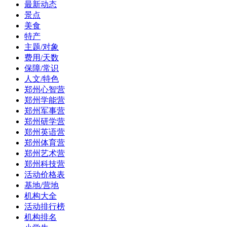
最新动态
景点
美食
特产
主题/对象
费用/天数
保障/常识
人文/特色
郑州心智营
郑州学能营
郑州军事营
郑州研学营
郑州英语营
郑州体育营
郑州艺术营
郑州科技营
活动价格表
基地/营地
机构大全
活动排行榜
机构排名