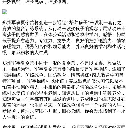
开拓视野，增长见识，增强体魄。
郑州军事夏令营将会进一步通过 “培养孩子”来设制一套行之
有效的整合训练系统，从行动来改变孩子的观念；用活动来丰
富孩子的感官世界，在体验式活动和游戏中学习、感悟。协助
孩子提升意志力、专注力、竞争力、良好的挫折抵抗力、情绪
管理能力、优秀的合作和领导能力，养成良好的学习和生活习
惯，形成积极的人生观。
郑州军事夏令营不同于一般的夏令营，不是以文娱、旅做法
主，操练为辅。军事夏令营首要的项目便是军事操练，添加了
拓展操练、仿照战争、国防教育、情感操练+感恩教育学习等
特征项目。 军事操练可以让孩子养成出色的做法习气以及不
怕苦不怕累的精力，不服输的崇奉和超强的战争认识，拓展操
练可以使孩子的心里更老到，知道从日子的点滴中罗致养分，
知道每做一件事都有其间蕴涵的道理，养成刚烈的意志以及在
艰苦的环境中求生的意志，仿照战争相当于一个浓缩的人生，
啥经验，道理只需细心开掘，细心总结。你会发现找到了一座
人生真理的金矿。
在这里，你可能会遇见各异的人，听听不同的人经历过的不同