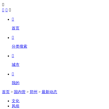





首页

分类搜索

城市

我的
首页
>
国内营
>
郑州
>
最新动态
文化
风俗