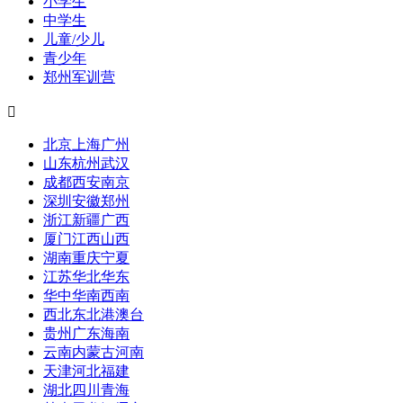
小学生
中学生
儿童/少儿
青少年
郑州军训营

北京
上海
广州
山东
杭州
武汉
成都
西安
南京
深圳
安徽
郑州
浙江
新疆
广西
厦门
江西
山西
湖南
重庆
宁夏
江苏
华北
华东
华中
华南
西南
西北
东北
港澳台
贵州
广东
海南
云南
内蒙古
河南
天津
河北
福建
湖北
四川
青海