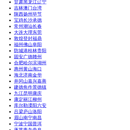
甘肃
黑龙江
辽宁
吉林
澳门
台湾
陕西
扬州
毕节
宝鸡
长沙
承德
常州
潮汕
长春
大连
大理
东莞
敦煌
登封
福鼎
福州
佛山
阜阳
防城港
桂林
贵阳
固安
广德
赣州
合肥
哈尔滨
湖州
惠州
黄山
海口
海北
济南
金华
井冈山
嘉兴
嘉善
建德
焦作
景德镇
九江
昆明
康庆
康定
丽江
柳州
库尔勒
溧阳
六安
吕梁
庐山
洛阳
眉山
南宁
南昌
宁波
宁国
普洱
蓬莱
青岛
曲阜