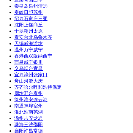
秦皇岛
泉州
清远
秦岭
日照
苏州
绍兴
石家庄
三亚
沈阳
上饶
商丘
十堰
朔州
太原
泰安
台北
乌鲁木齐
无锡
威海
潍坊
温州
万宁
威宁
香港
西双版纳
西宁
西昌
咸宁
银川
义乌
烟台
宜昌
宜兴
漳州
张家口
舟山
河源
大庆
齐齐哈尔
呼和浩特
保定
廊坊
邢台
泰州
徐州
淮安
连云港
南通
蚌埠
宿州
淮北
淮南
芜湖
滁州
吉安
龙岩
珠海
三沙
邵阳
襄阳
许昌
常德