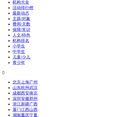
机构大全
活动排行榜
最新动态
主题/对象
费用/天数
保障/常识
人文/特色
机构排名
小学生
中学生
儿童/少儿
青少年

北京
上海
广州
山东
杭州
武汉
成都
西安
南京
深圳
安徽
郑州
浙江
新疆
广西
厦门
江西
山西
湖南
重庆
宁夏