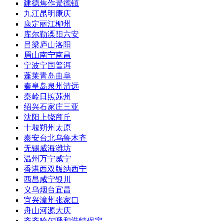
建德
焦作
景德镇
九江
昆明
康庆
康定
丽江
柳州
库尔勒
溧阳
六安
吕梁
庐山
洛阳
眉山
南宁
南昌
宁波
宁国
普洱
蓬莱
青岛
曲阜
秦皇岛
泉州
清远
秦岭
日照
苏州
绍兴
石家庄
三亚
沈阳
上饶
商丘
十堰
朔州
太原
泰安
台北
乌鲁木齐
无锡
威海
潍坊
温州
万宁
威宁
香港
西双版纳
西宁
西昌
咸宁
银川
义乌
烟台
宜昌
宜兴
漳州
张家口
舟山
河源
大庆
齐齐哈尔
呼和浩特
保定