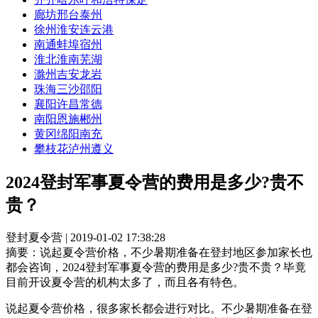
廊坊
邢台
泰州
徐州
淮安
连云港
南通
蚌埠
宿州
淮北
淮南
芜湖
滁州
吉安
龙岩
珠海
三沙
邵阳
襄阳
许昌
常德
南阳
恩施
郴州
黄冈
绵阳
南充
攀枝花
泸州
遵义
2024登封军事夏令营的费用是多少?贵不
贵？
登封夏令营 | 2019-01-02 17:38:28
摘要：
说起夏令营价格，不少暑期准备在登封地区参加家长也
都会咨询，2024登封军事夏令营的费用是多少?贵不贵？毕竟
目前开设夏令营的机构太多了，而且各有特色。
说起夏令营价格，很多家长都会进行对比。不少暑期准备在登