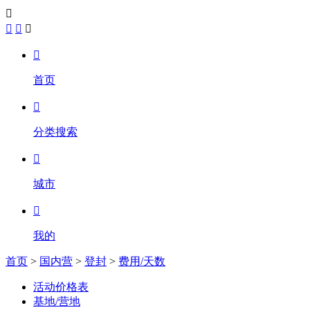





首页

分类搜索

城市

我的
首页
>
国内营
>
登封
>
费用/天数
活动价格表
基地/营地