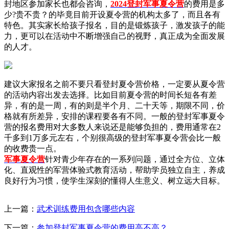
封地区参加家长也都会咨询，
2024登封军事夏令营
的费用是多
少?贵不贵？的毕竟目前开设夏令营的机构太多了，而且各有
特色。其实家长给孩子报名，目的是锻炼孩子，激发孩子的能
力，更可以在活动中不断增强自己的视野，真正成为全面发展
的人才。
建议大家报名之前不要只看登封夏令营价格，一定要从夏令营
的活动内容出发去选择。比如目前夏令营的时间长短各有差
异，有的是一周，有的则是半个月、二十天等，期限不同，价
格就有所差异，安排的课程要各有不同。一般的登封军事夏令
营的报名费用对大多数人来说还是能够负担的，费用通常在2
千多到1万多元左右，个别很高级的登封军事夏令营会比一般
的收费贵一点。
军事夏令营
针对青少年存在的一系列问题，通过全方位、立体
化、直观性的军营体验式教育活动，帮助学员独立自主，养成
良好行为习惯，使学生深刻的懂得人生意义、树立远大目标。
上一篇：
武术训练费用包含哪些内容
下一篇：
参加登封军事夏令营的费用高不高？