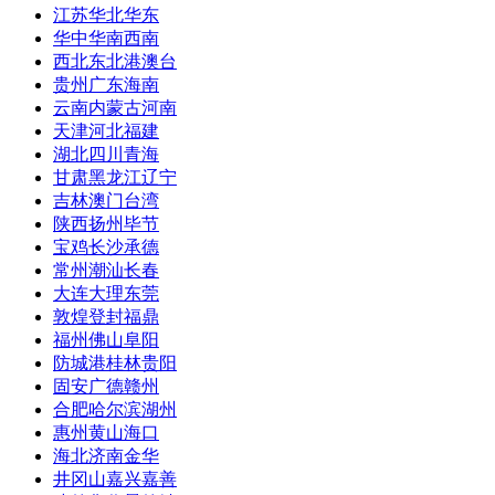
江苏
华北
华东
华中
华南
西南
西北
东北
港澳台
贵州
广东
海南
云南
内蒙古
河南
天津
河北
福建
湖北
四川
青海
甘肃
黑龙江
辽宁
吉林
澳门
台湾
陕西
扬州
毕节
宝鸡
长沙
承德
常州
潮汕
长春
大连
大理
东莞
敦煌
登封
福鼎
福州
佛山
阜阳
防城港
桂林
贵阳
固安
广德
赣州
合肥
哈尔滨
湖州
惠州
黄山
海口
海北
济南
金华
井冈山
嘉兴
嘉善