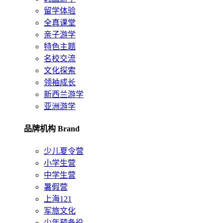
留学体验
全真课堂
亲子游学
特色主题
名校交流
文化探索
领袖成长
新西兰游学
亚洲游学
品牌机构 Brand
少儿夏令营
小学生营
中学生营
暑假营
上海121
军旅文化
少年预备役