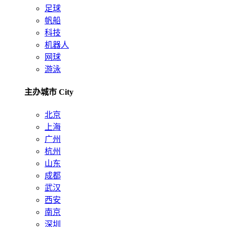
足球
帆船
科技
机器人
网球
游泳
主办城市 City
北京
上海
广州
杭州
山东
成都
武汉
西安
南京
深圳