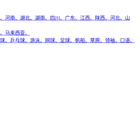
、
河南、
湖北、
湖南、
四川、
广东、
江西、
陕西、
河北、
山
、
马来西亚、
球、
乒乓球、
游泳、
网球、
足球、
帆船、
草原、
领袖、
口语、