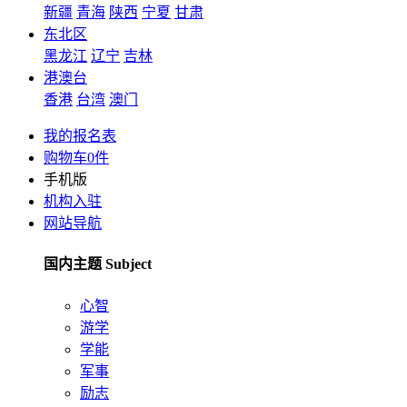
新疆
青海
陕西
宁夏
甘肃
东北区
黑龙江
辽宁
吉林
港澳台
香港
台湾
澳门
我的报名表
购物车
0
件
手机版
机构入驻
网站导航
国内主题 Subject
心智
游学
学能
军事
励志