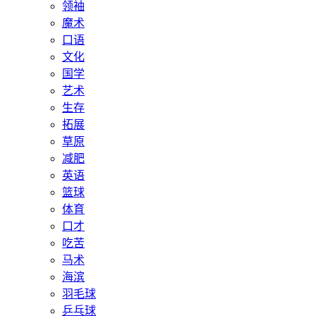
领袖
魔术
口语
文化
国学
艺术
生存
拓展
草原
减肥
英语
篮球
体育
口才
吃苦
马术
海滨
羽毛球
乒乓球