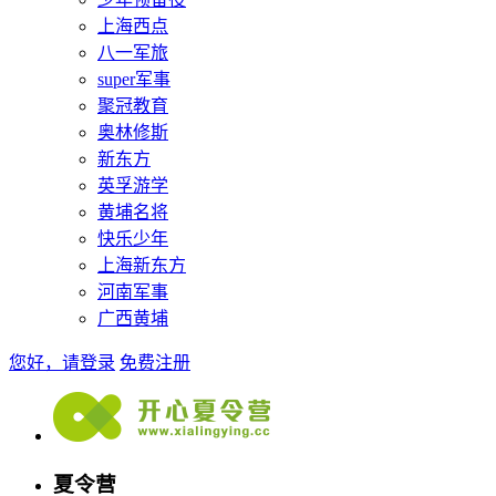
上海西点
八一军旅
super军事
聚冠教育
奥林修斯
新东方
英孚游学
黄埔名将
快乐少年
上海新东方
河南军事
广西黄埔
您好，请登录
免费注册
夏令营