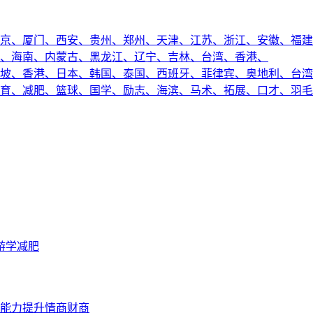
京、
厦门、
西安、
贵州、
郑州、
天津、
江苏、
浙江、
安徽、
福建
、
海南、
内蒙古、
黑龙江、
辽宁、
吉林、
台湾、
香港、
坡、
香港、
日本、
韩国、
泰国、
西班牙、
菲律宾、
奥地利、
台湾
育、
减肥、
篮球、
国学、
励志、
海滨、
马术、
拓展、
口才、
羽毛
游学
减肥
能力提升
情商财商