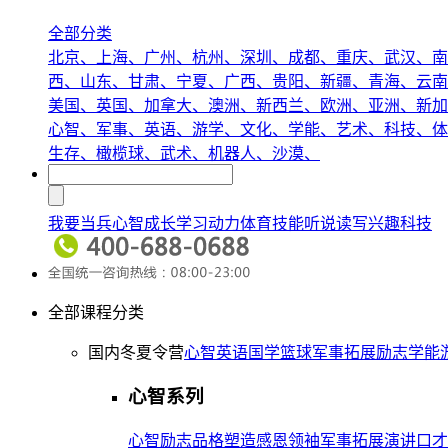
全部分类
北京、
上海、
广州、
杭州、
深圳、
成都、
重庆、
武汉、
南
西、
山东、
甘肃、
宁夏、
广西、
贵阳、
新疆、
青海、
云南
美国、
英国、
加拿大、
澳洲、
新西兰、
欧洲、
亚洲、
新加
心智、
军事、
英语、
游学、
文化、
学能、
艺术、
科技、
体
生存、
橄榄球、
武术、
机器人、
沙漠、
我要当兵
心智成长
学习动力
体育技能
听说读写
兴趣
科技
全部课程分类
国内冬夏令营
心智
英语
国学
篮球
军事
拓展
励志
学能
心智系列
心智
励志
品格塑造
感恩
领袖
军事拓展
演讲口才