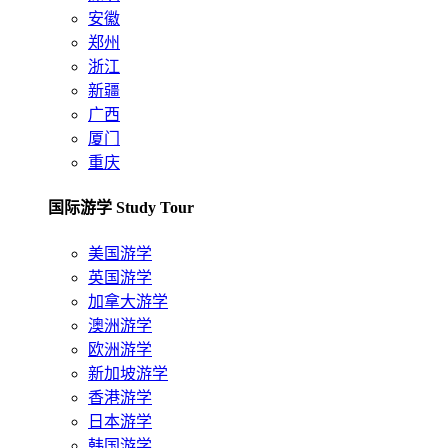
安徽
郑州
浙江
新疆
广西
厦门
重庆
国际游学 Study Tour
美国游学
英国游学
加拿大游学
澳洲游学
欧洲游学
新加坡游学
香港游学
日本游学
韩国游学