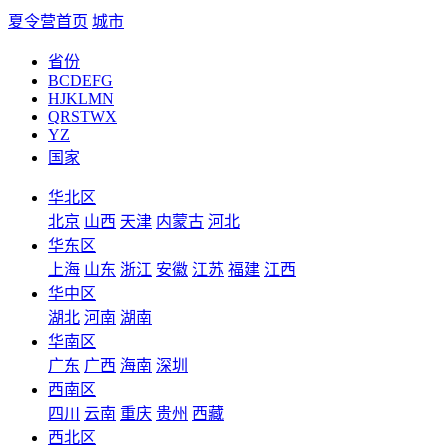
夏令营首页
城市
省份
BCDEFG
HJKLMN
QRSTWX
YZ
国家
华北区
北京
山西
天津
内蒙古
河北
华东区
上海
山东
浙江
安徽
江苏
福建
江西
华中区
湖北
河南
湖南
华南区
广东
广西
海南
深圳
西南区
四川
云南
重庆
贵州
西藏
西北区