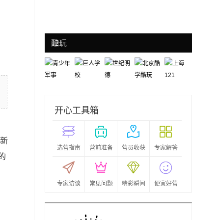
青少年
巨人学
世纪明
北京酷学
上海
军事
校
德
酷玩
121
开心工具箱
新
选营指南
营前准备
营员收获
专家解答
的
专家访谈
常见问题
精彩瞬间
便宜好营