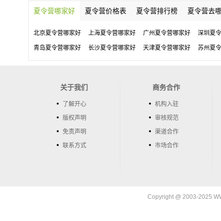
夏令营哪家好
夏令营价格表
夏令营排行榜
夏令营去
北京夏令营哪家好
上海夏令营哪家好
广州夏令营哪家好
深圳夏
青岛夏令营哪家好
长沙夏令营哪家好
天津夏令营哪家好
苏州夏
关于我们
商务合作
了解开心
机构入驻
版权声明
审核规范
免责声明
渠道合作
联系方式
市场合作
Copyright @ 2003-202