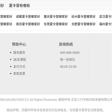
哪好
夏令营有哪些
令营哪家好
成都夏令营哪家好
重庆夏令营哪家好
杭州夏令营哪家好
武汉夏令
令营哪家好
南京夏令营哪家好
东莞夏令营哪家好
合肥夏令营哪家好
福州夏令
帮助中心
咨询热线
报名服务
400-688-0688
退/定课程
周一至周日
支付方式
08:00-23:00
索取发票
5 WWW.XIALINGYING.CC All Rights Reserved. 版权所有 北京三行华拓科技发展有限公司
网站声明：页面中所有涉及枪支均为玩具枪支，仅供夏令营学生训练使用。