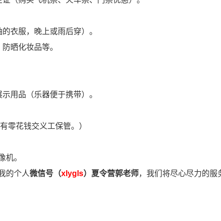
袖的衣服，晚上或雨后穿）。
、防晒化妆品等。
展示用品（乐器便于携带）。
，所有零花钱交义工保管。）
像机。
我的个人
微信号（
xlygls
）夏令营郭老师
，我们将尽心尽力的服