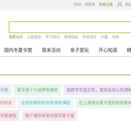
您好，请登录
免费注册
我
我要当兵
心智成长
学习动力
体育技能
听说读写
兴趣
科技
国内冬夏令营
周末活动
亲子爱玩
开心知道
令营
夏令营十大品牌有哪些
锻炼学生独立性，提高自信心的课
的好处
北京有哪些机构有体育课程
在上海举办夏令营的机构有
令营课程
哪个城市有举办国学夏令营