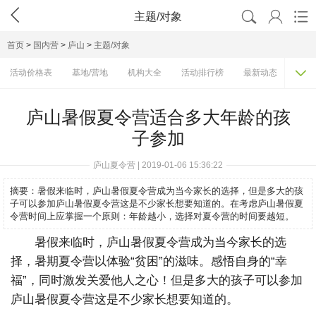




主题/对象
首页
>
国内营
>
庐山
>
主题/对象

活动价格表
基地/营地
机构大全
活动排行榜
最新动态
主题
庐山暑假夏令营适合多大年龄的孩
子参加
庐山夏令营 | 2019-01-06 15:36:22
摘要：
暑假来临时，庐山暑假夏令营成为当今家长的选择，但是多大的孩
子可以参加庐山暑假夏令营这是不少家长想要知道的。在考虑庐山暑假夏
令营时间上应掌握一个原则：年龄越小，选择对夏令营的时间要越短。
暑假来临时，庐山暑假夏令营成为当今家长的选
择，暑期夏令营以体验“贫困”的滋味。感悟自身的“幸
福”，同时激发关爱他人之心！但是多大的孩子可以参加
庐山暑假夏令营这是不少家长想要知道的。