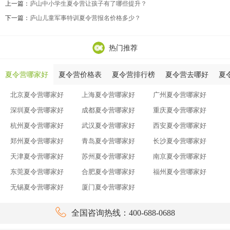
上一篇：
庐山中小学生夏令营让孩子有了哪些提升？
下一篇：
庐山儿童军事特训夏令营报名价格多少？
热门推荐
夏令营哪家好
夏令营价格表
夏令营排行榜
夏令营去哪好
夏
北京夏令营哪家好
上海夏令营哪家好
广州夏令营哪家好
深圳夏令营哪家好
成都夏令营哪家好
重庆夏令营哪家好
杭州夏令营哪家好
武汉夏令营哪家好
西安夏令营哪家好
郑州夏令营哪家好
青岛夏令营哪家好
长沙夏令营哪家好
天津夏令营哪家好
苏州夏令营哪家好
南京夏令营哪家好
东莞夏令营哪家好
合肥夏令营哪家好
福州夏令营哪家好
无锡夏令营哪家好
厦门夏令营哪家好

全国咨询热线：400-688-0688