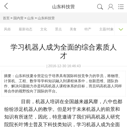




山东科技营
首页
>
国内营
>
山东
>
山东科技营

风俗
最新动态
文化
景点
美食
特产
主题/对象
费
学习机器人成为全面的综合素质人
才
| 2016-12-30 16:46:43
摘要：
山东科技夏令营定位于培养具有国际科技竞争力的学员，将物理、
计算机、工程、数学等学科知识融入到课程体系中，创新思维、团队协
作、解决问题能力亦是码高机器人课程体系的目标，而且码高机器人同样
将合作的视野投向了国际的平台。
目前，机器人培训在全国越来越风靡，八中也都
纷纷涉足机器人的教学。但是对于未来机器人的前景和
知识有所迷茫，因此，特意邀请了我们码高机器人研究
院院长叶博士普及下科技类知识，学习机器人成为全面