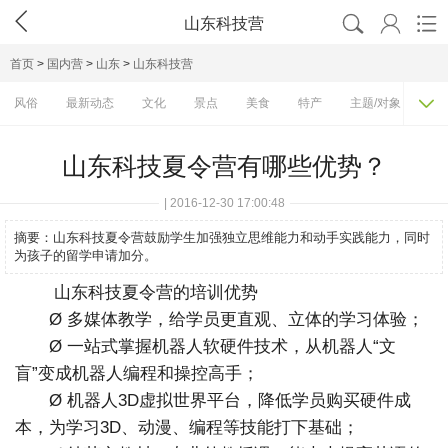




山东科技营
首页
>
国内营
>
山东
>
山东科技营

风俗
最新动态
文化
景点
美食
特产
主题/对象
费
山东科技夏令营有哪些优势？
| 2016-12-30 17:00:48
摘要：
山东科技夏令营鼓励学生加强独立思维能力和动手实践能力，同时
为孩子的留学申请加分。
山东科技夏令营的培训优势
Ø 多媒体教学，给学员更直观、立体的学习体验；
Ø 一站式掌握机器人软硬件技术，从机器人“文
盲”变成机器人编程和操控高手；
Ø 机器人3D虚拟世界平台，降低学员购买硬件成
本，为学习3D、动漫、编程等技能打下基础；