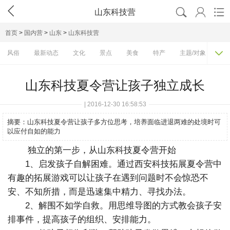




山东科技营
首页
>
国内营
>
山东
>
山东科技营

风俗
最新动态
文化
景点
美食
特产
主题/对象
费
山东科技夏令营让孩子独立成长
| 2016-12-30 16:58:53
摘要：
山东科技夏令营让孩子多方位思考，培养面临进退两难的处境时可
以应付自如的能力
独立的第一步，从山东科技夏令营开始
1、启发孩子自解困难。通过西安科技拓展夏令营中
有趣的拓展游戏可以让孩子在遇到问题时不会惊恐不
安、不知所措，而是迅速集中精力、寻找办法。
2、解围不如学自救。用思维导图的方式教会孩子安
排事件，提高孩子的组织、安排能力。