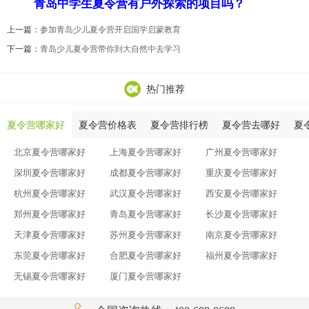
青岛中学生夏令营有户外探索的项目吗？
上一篇：
参加青岛少儿夏令营开启国学启蒙教育
下一篇：
青岛少儿夏令营带你到大自然中去学习
热门推荐
夏令营哪家好
夏令营价格表
夏令营排行榜
夏令营去哪好
夏
北京夏令营哪家好
上海夏令营哪家好
广州夏令营哪家好
深圳夏令营哪家好
成都夏令营哪家好
重庆夏令营哪家好
杭州夏令营哪家好
武汉夏令营哪家好
西安夏令营哪家好
郑州夏令营哪家好
青岛夏令营哪家好
长沙夏令营哪家好
天津夏令营哪家好
苏州夏令营哪家好
南京夏令营哪家好
东莞夏令营哪家好
合肥夏令营哪家好
福州夏令营哪家好
无锡夏令营哪家好
厦门夏令营哪家好