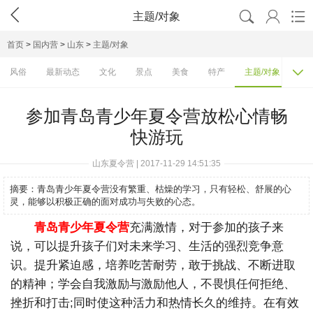




主题/对象
首页
>
国内营
>
山东
>
主题/对象

风俗
最新动态
文化
景点
美食
特产
主题/对象
费
参加青岛青少年夏令营放松心情畅
快游玩
山东夏令营 | 2017-11-29 14:51:35
摘要：
青岛青少年夏令营没有繁重、枯燥的学习，只有轻松、舒展的心
灵，能够以积极正确的面对成功与失败的心态。
青岛青少年夏令营
充满激情，对于参加的孩子来
说，可以提升孩子们对未来学习、生活的强烈竞争意
识。提升紧迫感，培养吃苦耐劳，敢于挑战、不断进取
的精神；学会自我激励与激励他人，不畏惧任何拒绝、
挫折和打击;同时使这种活力和热情长久的维持。在有效