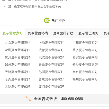
下一篇：
山东航海启蒙夏令营适合零基础学员
热门推荐
夏令营哪家好
夏令营价格表
夏令营排行榜
夏令营去哪好
夏
北京夏令营哪家好
上海夏令营哪家好
广州夏令营哪家好
深圳夏令营哪家好
成都夏令营哪家好
重庆夏令营哪家好
杭州夏令营哪家好
武汉夏令营哪家好
西安夏令营哪家好
郑州夏令营哪家好
青岛夏令营哪家好
长沙夏令营哪家好
天津夏令营哪家好
苏州夏令营哪家好
南京夏令营哪家好
东莞夏令营哪家好
合肥夏令营哪家好
福州夏令营哪家好
无锡夏令营哪家好
厦门夏令营哪家好

全国咨询热线：400-688-0688