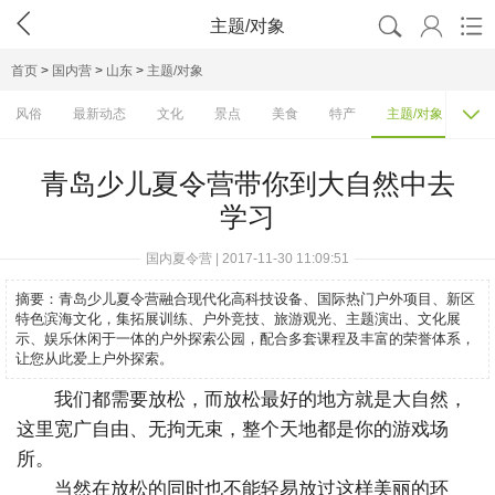




主题/对象
首页
>
国内营
>
山东
>
主题/对象

风俗
最新动态
文化
景点
美食
特产
主题/对象
费
青岛少儿夏令营带你到大自然中去
学习
国内夏令营 | 2017-11-30 11:09:51
摘要：
青岛少儿夏令营融合现代化高科技设备、国际热门户外项目、新区
特色滨海文化，集拓展训练、户外竞技、旅游观光、主题演出、文化展
示、娱乐休闲于一体的户外探索公园，配合多套课程及丰富的荣誉体系，
让您从此爱上户外探索。
我们都需要放松，而放松最好的地方就是大自然，
这里宽广自由、无拘无束，整个天地都是你的游戏场
所。
当然在放松的同时也不能轻易放过这样美丽的环