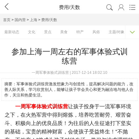




费用/天数
首页
>
国内营
>
上海
>
费用/天数

最新动态
文化
景点
美食
特产
风俗
主题/对象
费
参加上海一周左右的军事体验式训
练营
一周军事体验式训练营 | 2017-12-14 18:02:10
摘要：
军事体验式训练营激发想象力与创造性，提高解决问题的能力，改
善人际关系，学习欣赏别人，能够让孩子学会关心和更为融洽地与他人合
作，关注和热爱生活。
一周军事体验式训练营
让孩子投身于一流军事环境
之下，在火热军营中得到熔炼，培养吃苦耐劳、艰苦奋
斗、积极向上的优良品质！为往后的人生征途打下坚实
的基础，宝贵的精神财富，会使孩子受益终生！“不抛