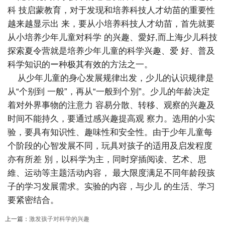
科 技启蒙教育，对于发现和培养科技人才幼苗的重要性
越来越显示出 来，要从小培养科技人才幼苗，首先就要
从小培养少年儿童对科学 的兴趣、愛好,而上海少儿科技
探索夏令营就是培养少年儿童的科学兴趣、爱 好、普及
科学知识的ー种极其有效的方法之一。
从少年儿童的身心发展规律出发，少儿的认识规律是
从“个别到 一般”，再从“一般到个別”。少儿的年龄决定
着对外界事物的注意力 容易分散、转移、观察的兴趣及
时间不能持久，要通过感兴趣提高观 察力。选用的小实
验，要具有知识性、趣味性和安全性。由于少年儿童每
个阶段的心智发展不同，玩具对孩子的适用及启发程度
亦有所差 別，以科学为主，同时穿插阅读、艺术、思
維、运动等主题活动内容， 最大限度满足不同年龄段孩
子的学习发展需求。实验的内容，与少儿 的生活、学习
要紧密结合。
上一篇：
激发孩子对科学的兴趣