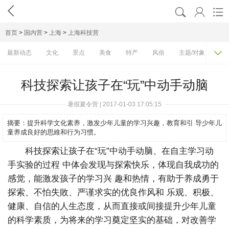




首页
>
国内营
>
上海
>
上海科技营

最新动态
文化
景点
美食
特产
风俗
主题/对象
费
科技探索让孩子在“玩”中动手动脑
暑假夏令营 | 2017-01-03 17:05:15
摘要：
提升科学文化素养，激发少年儿童的学习兴趣，教育和引 导少年儿
童养成良好的思維和行为习惯。
科技探索让孩子在“玩”中动手动脑、在自主学习动
手实验的过程 中体会发现与探索快乐，体现自我成功的
感觉，能激发孩子的学习兴 趣和热情，有助于养成勇于
探索、不怕失敗、严谨求实的优良作风和 乐观、积极、
健康、自信的人生态度，从而直接或间接提升少年儿童
的科学素质，为将来的学习奠定坚实的基础，对改善学