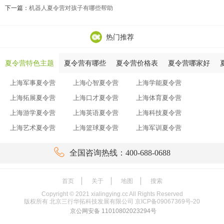
下一篇：
机器人夏令营对孩子有哪些帮助
热门推荐
夏令营特色主题
夏令营有哪些
夏令营价格表
夏令营哪家好
上海军事夏令营
上海心智夏令营
上海学能夏令营
上海拓展夏令营
上海口才夏令营
上海体育夏令营
上海游学夏令营
上海英语夏令营
上海科技夏令营
上海艺术夏令营
上海篮球夏令营
上海军训夏令营

全国咨询热线：400-688-0688
首页
关于
地图
搜索
Copyright ©
2021
xialingying.cc All Rights Reserved
版权所有 北京三行华拓科技发展有限公司
京ICP备09067369号-20
京公网安备 11010802023294号