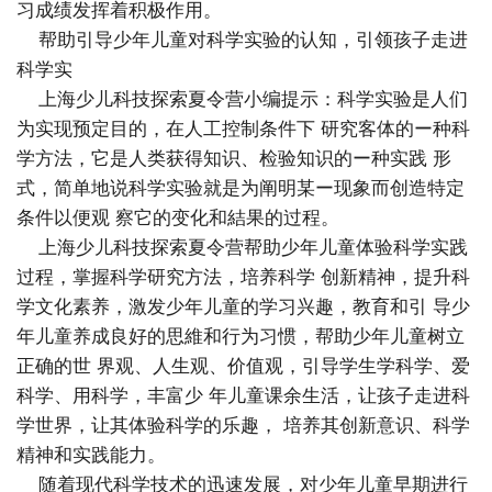
习成绩发挥着积极作用。
帮助引导少年儿童对科学实验的认知，引领孩子走进
科学实
上海少儿科技探索夏令营小编提示：科学实验是人们
为实现预定目的，在人工控制条件下 研究客体的ー种科
学方法，它是人类获得知识、检验知识的ー种实践 形
式，简单地说科学实验就是为阐明某ー现象而创造特定
条件以便观 察它的变化和結果的过程。
上海少儿科技探索夏令营帮助少年儿童体验科学实践
过程，掌握科学研究方法，培养科学 创新精神，提升科
学文化素养，激发少年儿童的学习兴趣，教育和引 导少
年儿童养成良好的思維和行为习惯，帮助少年儿童树立
正确的世 界观、人生观、价值观，引导学生学科学、爱
科学、用科学，丰富少 年儿童课余生活，让孩子走进科
学世界，让其体验科学的乐趣， 培养其创新意识、科学
精神和实践能力。
随着现代科学技术的迅速发展，对少年儿童早期进行