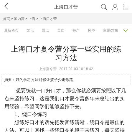




上海口才营
首页
>
国内营
>
上海
>
上海口才营

最新动态
文化
景点
美食
特产
风俗
主题/对象
费
上海口才夏令营分享一些实用的练
习方法
上海夏令营 | 2017-01-03 10:18:42
摘要：
好的学习方法能够让孩子少走弯路。
想要练就一口好口才，那么你就必须要按照以下几
点来坚持练习，这是我们口才夏令营多年来总结出的实
用经验，希望同学们能够坚持下去。
1、绕口令练习
想练好口才的话先把发音练清晰，绕口令是最佳的
方法。可以上网找一些绕口令的段子来练习，每天坚持