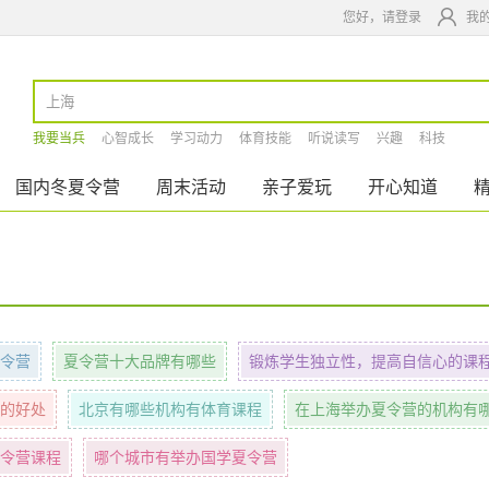
您好，请登录
我
我要当兵
心智成长
学习动力
体育技能
听说读写
兴趣
科技
国内冬夏令营
周末活动
亲子爱玩
开心知道
令营
夏令营十大品牌有哪些
锻炼学生独立性，提高自信心的课
的好处
北京有哪些机构有体育课程
在上海举办夏令营的机构有
令营课程
哪个城市有举办国学夏令营