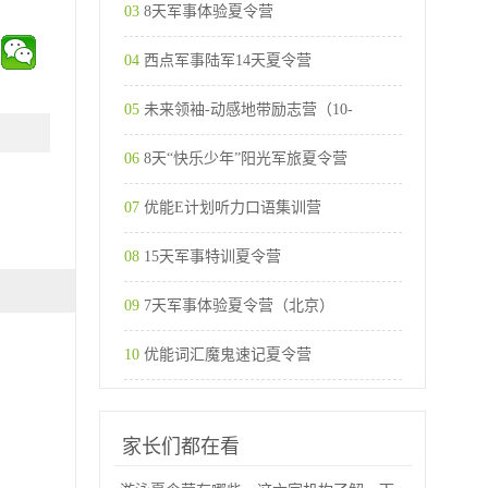
03
8天军事体验夏令营
04
西点军事陆军14天夏令营
05
未来领袖-动感地带励志营（10-
06
8天“快乐少年”阳光军旅夏令营
07
优能E计划听力口语集训营
08
15天军事特训夏令营
09
7天军事体验夏令营（北京）
10
优能词汇魔鬼速记夏令营
家长们都在看