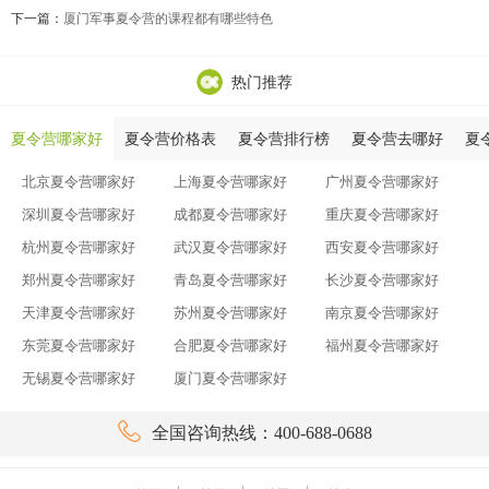
下一篇：
厦门军事夏令营的课程都有哪些特色
热门推荐
夏令营哪家好
夏令营价格表
夏令营排行榜
夏令营去哪好
夏
北京夏令营哪家好
上海夏令营哪家好
广州夏令营哪家好
深圳夏令营哪家好
成都夏令营哪家好
重庆夏令营哪家好
杭州夏令营哪家好
武汉夏令营哪家好
西安夏令营哪家好
郑州夏令营哪家好
青岛夏令营哪家好
长沙夏令营哪家好
天津夏令营哪家好
苏州夏令营哪家好
南京夏令营哪家好
东莞夏令营哪家好
合肥夏令营哪家好
福州夏令营哪家好
无锡夏令营哪家好
厦门夏令营哪家好

全国咨询热线：400-688-0688