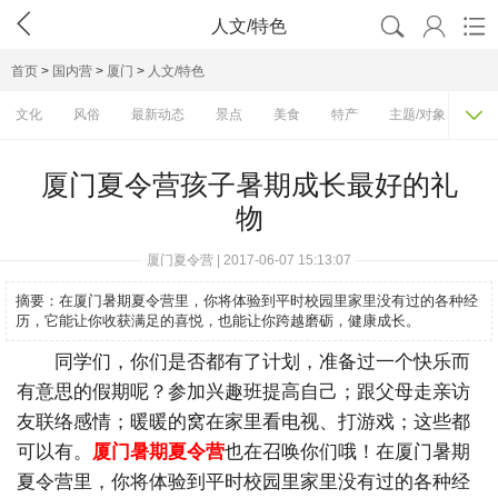




人文/特色
首页
>
国内营
>
厦门
>
人文/特色

文化
风俗
最新动态
景点
美食
特产
主题/对象
费
厦门夏令营孩子暑期成长最好的礼
物
厦门夏令营 | 2017-06-07 15:13:07
摘要：
在厦门暑期夏令营里，你将体验到平时校园里家里没有过的各种经
历，它能让你收获满足的喜悦，也能让你跨越磨砺，健康成长。
同学们，你们是否都有了计划，准备过一个快乐而
有意思的假期呢？参加兴趣班提高自己；跟父母走亲访
友联络感情；暖暖的窝在家里看电视、打游戏；这些都
可以有。
厦门暑期夏令营
也在召唤你们哦！在厦门暑期
夏令营里，你将体验到平时校园里家里没有过的各种经