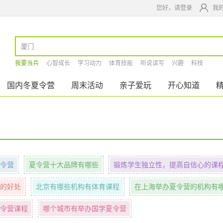
您好，请登录
我
我要当兵
心智成长
学习动力
体育技能
听说读写
兴趣
科技
国内冬夏令营
周末活动
亲子爱玩
开心知道
令营
夏令营十大品牌有哪些
锻炼学生独立性，提高自信心的课
的好处
北京有哪些机构有体育课程
在上海举办夏令营的机构有
令营课程
哪个城市有举办国学夏令营