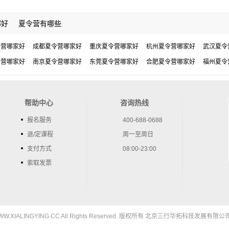
哪好
夏令营有哪些
令营哪家好
成都夏令营哪家好
重庆夏令营哪家好
杭州夏令营哪家好
武汉夏令
令营哪家好
南京夏令营哪家好
东莞夏令营哪家好
合肥夏令营哪家好
福州夏令
帮助中心
咨询热线
报名服务
400-688-0688
退/定课程
周一至周日
支付方式
08:00-23:00
索取发票
5 WWW.XIALINGYING.CC All Rights Reserved. 版权所有 北京三行华拓科技发展有限公司