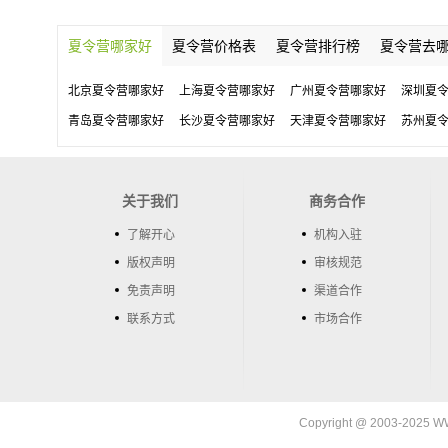
夏令营哪家好
夏令营价格表
夏令营排行榜
夏令营去
北京夏令营哪家好
上海夏令营哪家好
广州夏令营哪家好
深圳夏
青岛夏令营哪家好
长沙夏令营哪家好
天津夏令营哪家好
苏州夏
关于我们
商务合作
了解开心
机构入驻
版权声明
审核规范
免责声明
渠道合作
联系方式
市场合作
Copyright @ 2003-202