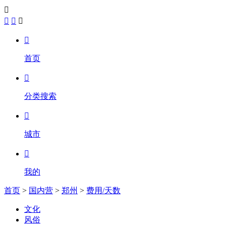





首页

分类搜索

城市

我的
首页
>
国内营
>
郑州
>
费用/天数
文化
风俗