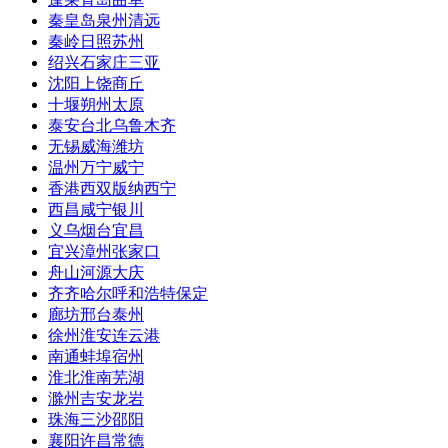
秦皇岛
泉州
清远
秦岭
日照
苏州
绍兴
石家庄
三亚
沈阳
上饶
商丘
十堰
朔州
太原
泰安
台北
乌鲁木齐
无锡
威海
潍坊
温州
万宁
威宁
香港
西双版纳
西宁
西昌
咸宁
银川
义乌
烟台
宜昌
宜兴
漳州
张家口
舟山
河源
大庆
齐齐哈尔
呼和浩特
保定
廊坊
邢台
泰州
徐州
淮安
连云港
南通
蚌埠
宿州
淮北
淮南
芜湖
滁州
吉安
龙岩
珠海
三沙
邵阳
襄阳
许昌
常德