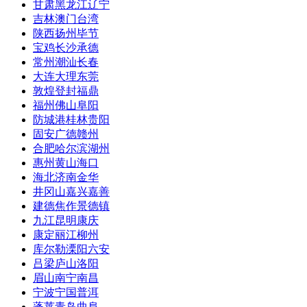
甘肃
黑龙江
辽宁
吉林
澳门
台湾
陕西
扬州
毕节
宝鸡
长沙
承德
常州
潮汕
长春
大连
大理
东莞
敦煌
登封
福鼎
福州
佛山
阜阳
防城港
桂林
贵阳
固安
广德
赣州
合肥
哈尔滨
湖州
惠州
黄山
海口
海北
济南
金华
井冈山
嘉兴
嘉善
建德
焦作
景德镇
九江
昆明
康庆
康定
丽江
柳州
库尔勒
溧阳
六安
吕梁
庐山
洛阳
眉山
南宁
南昌
宁波
宁国
普洱
蓬莱
青岛
曲阜