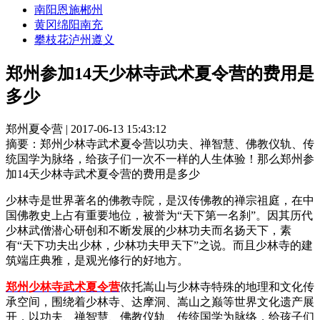
南阳
恩施
郴州
黄冈
绵阳
南充
攀枝花
泸州
遵义
郑州参加14天少林寺武术夏令营的费用是
多少
郑州夏令营 | 2017-06-13 15:43:12
摘要：
郑州少林寺武术夏令营以功夫、禅智慧、佛教仪轨、传
统国学为脉络，给孩子们一次不一样的人生体验！那么郑州参
加14天少林寺武术夏令营的费用是多少
少林寺是世界著名的佛教寺院，是汉传佛教的禅宗祖庭，在中
国佛教史上占有重要地位，被誉为“天下第一名刹”。因其历代
少林武僧潜心研创和不断发展的少林功夫而名扬天下，素
有“天下功夫出少林，少林功夫甲天下”之说。而且少林寺的建
筑端庄典雅，是观光修行的好地方。
郑州少林寺武术夏令营
依托嵩山与少林寺特殊的地理和文化传
承空间，围绕着少林寺、达摩洞、嵩山之巅等世界文化遗产展
开，以功夫、禅智慧、佛教仪轨、传统国学为脉络，给孩子们