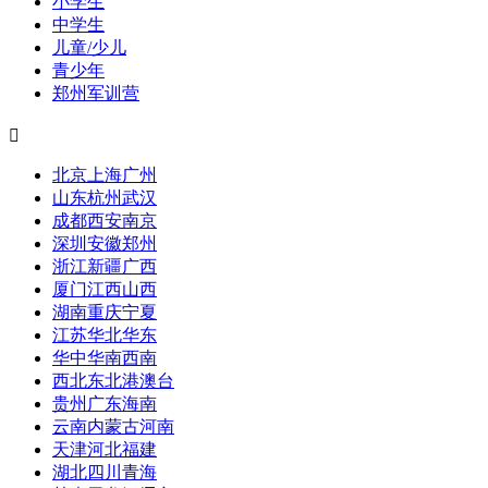
小学生
中学生
儿童/少儿
青少年
郑州军训营

北京
上海
广州
山东
杭州
武汉
成都
西安
南京
深圳
安徽
郑州
浙江
新疆
广西
厦门
江西
山西
湖南
重庆
宁夏
江苏
华北
华东
华中
华南
西南
西北
东北
港澳台
贵州
广东
海南
云南
内蒙古
河南
天津
河北
福建
湖北
四川
青海