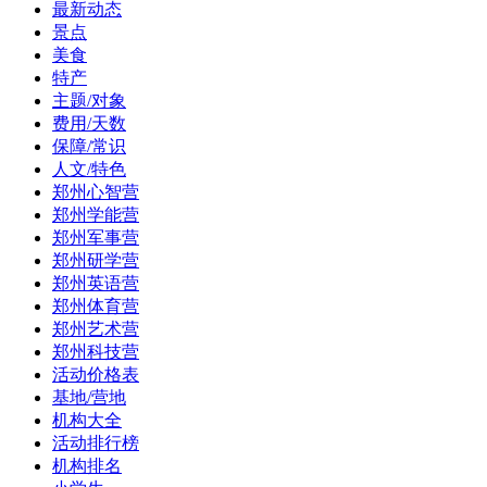
最新动态
景点
美食
特产
主题/对象
费用/天数
保障/常识
人文/特色
郑州心智营
郑州学能营
郑州军事营
郑州研学营
郑州英语营
郑州体育营
郑州艺术营
郑州科技营
活动价格表
基地/营地
机构大全
活动排行榜
机构排名